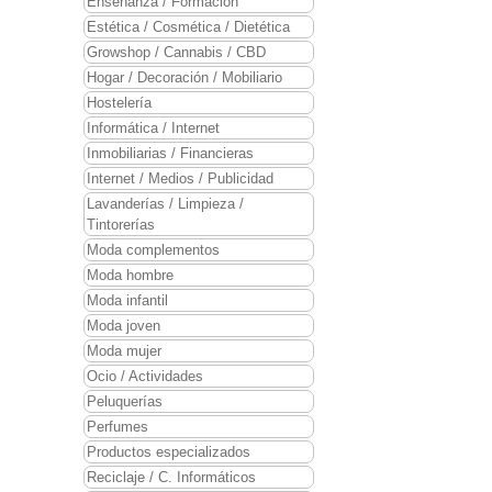
Enseñanza / Formación
Estética / Cosmética / Dietética
Growshop / Cannabis / CBD
Hogar / Decoración / Mobiliario
Hostelería
Informática / Internet
Inmobiliarias / Financieras
Internet / Medios / Publicidad
Lavanderías / Limpieza /
Tintorerías
Moda complementos
Moda hombre
Moda infantil
Moda joven
Moda mujer
Ocio / Actividades
Peluquerías
Perfumes
Productos especializados
Reciclaje / C. Informáticos