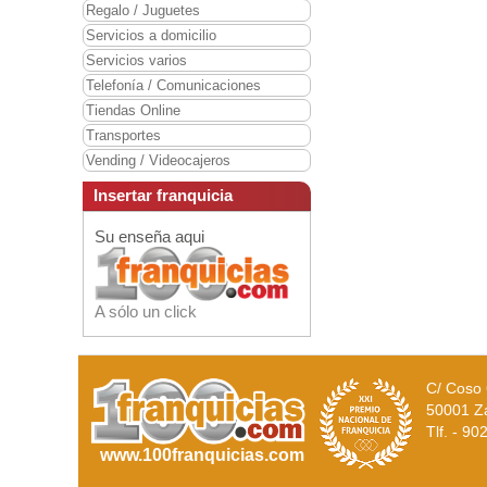
Regalo / Juguetes
Servicios a domicilio
Servicios varios
Telefonía / Comunicaciones
Tiendas Online
Transportes
Vending / Videocajeros
Insertar franquicia
Su enseña aqui
A sólo un click
C/ Coso 
50001 Z
Tlf. - 9
www.100franquicias.com