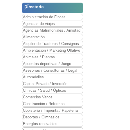
Directorio
Administración de Fincas
Agencias de viajes
Agencias Matrimoniales / Amistad
Alimentación
Alquiler de Trasteros / Consignas
Ambientación / Marketing Olfativo
Animales / Plantas
Apuestas deportivas / Juego
Asesorías / Consultorías / Legal
Automóviles
Capital Privado / Inversión
Clínicas / Salud / Ópticas
Comercios Varios
Construcción / Reformas
Copistería / Imprenta / Papelería
Deportes / Gimnasios
Energías renovables