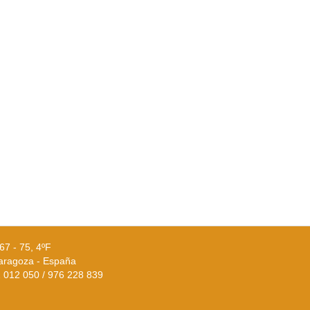
67 - 75, 4ºF
aragoza - España
02 012 050 / 976 228 839