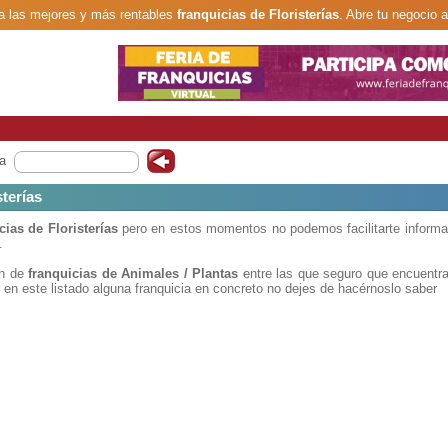
 las mejores y más rentables
franquicias de Floristerías
. Abre tu negocio a
a
sterías
cias de Floristerías
pero en estos momentos no podemos facilitarte informa
.
ón de
franquicias de Animales / Plantas
entre las que seguro que encuentra
r en este listado alguna franquicia en concreto no dejes de hacérnoslo saber