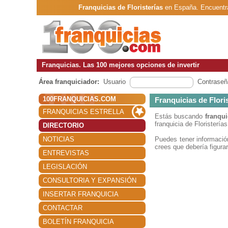
Franquicias de Floristerías
en España. Encuentra
Franquicias. Las 100 mejores opciones de invertir
Área franquiciador:
Usuario
Contraseñ
100FRANQUICIAS.COM
Franquicias de Flori
FRANQUICIAS ESTRELLA
Estás buscando
franqui
franquicia de Floristerías
DIRECTORIO
NOTICIAS
Puedes tener informaci
crees que debería figura
ENTREVISTAS
LEGISLACIÓN
CONSULTORIA Y EXPANSIÓN
INSERTAR FRANQUICIA
CONTACTAR
BOLETÍN FRANQUICIA