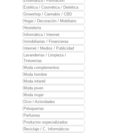
Enseñanza / Formación
Estética / Cosmética / Dietética
Growshop / Cannabis / CBD
Hogar / Decoración / Mobiliario
Hostelería
Informática / Internet
Inmobiliarias / Financieras
Internet / Medios / Publicidad
Lavanderías / Limpieza /
Tintorerías
Moda complementos
Moda hombre
Moda infantil
Moda joven
Moda mujer
Ocio / Actividades
Peluquerías
Perfumes
Productos especializados
Reciclaje / C. Informáticos