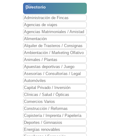
Directorio
Administración de Fincas
Agencias de viajes
Agencias Matrimoniales / Amistad
Alimentación
Alquiler de Trasteros / Consignas
Ambientación / Marketing Olfativo
Animales / Plantas
Apuestas deportivas / Juego
Asesorías / Consultorías / Legal
Automóviles
Capital Privado / Inversión
Clínicas / Salud / Ópticas
Comercios Varios
Construcción / Reformas
Copistería / Imprenta / Papelería
Deportes / Gimnasios
Energías renovables