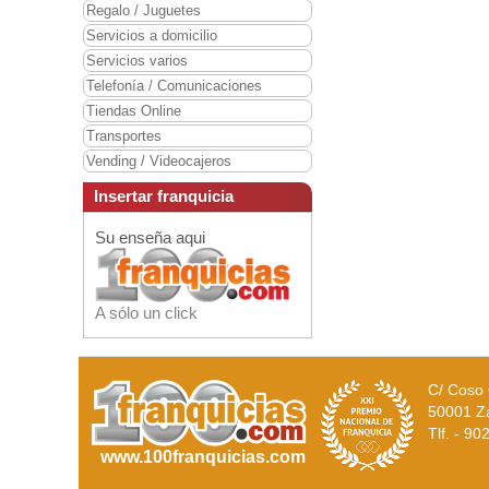
Regalo / Juguetes
Servicios a domicilio
Servicios varios
Telefonía / Comunicaciones
Tiendas Online
Transportes
Vending / Videocajeros
Insertar franquicia
Su enseña aqui
A sólo un click
C/ Coso 
50001 Z
Tlf. - 9
www.100franquicias.com