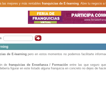
 las mejores y más rentables
franquicias de E-learning
. Abre tu negocio a 
a
rning
cias de E-learning
pero en estos momentos no podemos facilitarte informa
ión de
franquicias de Enseñanza / Formación
entre las que seguro que
ebería figurar en este listado alguna franquicia en concreto no dejes de hacé