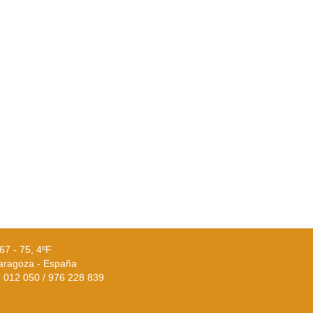
67 - 75, 4ºF
aragoza - España
02 012 050 / 976 228 839