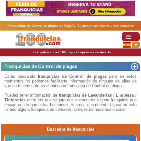
Franquicias de Control de plagas
en España. Encuentra las mejores y más rentables
franquicias de Control de plagas
. Abre tu negocio a través de una franquicia barata, rentable y
segura.
Franquicias. Las 100 mejores opciones de invertir
Franquicias de Control de plagas
Estás buscando
franquicias de Control de plagas
pero en estos
momentos no podemos facilitarte información de ninguna de ellas ya
que no tenemos datos de ninguna franquicia de Control de plagas.
Puedes tener información de
franquicias de Lavanderías / Limpieza /
Tintorerías
entre las que seguro que encuentras alguna franquicia que
encaje con lo que estás buscando. Si crees que debería figurar en este
listado alguna franquicia en concreto no dejes de hacérnoslo saber
Buscador de franquicias