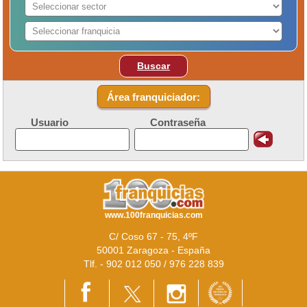
Buscar
Área franquiciador:
Usuario
Contraseña
www.100franquicias.com
C/ Coso 67 - 75, 4ºF
50001 Zaragoza - España
Tlf. - 902 012 050 / 976 228 839