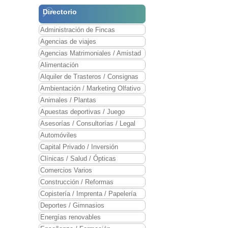
Directorio
Administración de Fincas
Agencias de viajes
Agencias Matrimoniales / Amistad
Alimentación
Alquiler de Trasteros / Consignas
Ambientación / Marketing Olfativo
Animales / Plantas
Apuestas deportivas / Juego
Asesorías / Consultorías / Legal
Automóviles
Capital Privado / Inversión
Clínicas / Salud / Ópticas
Comercios Varios
Construcción / Reformas
Copistería / Imprenta / Papelería
Deportes / Gimnasios
Energías renovables