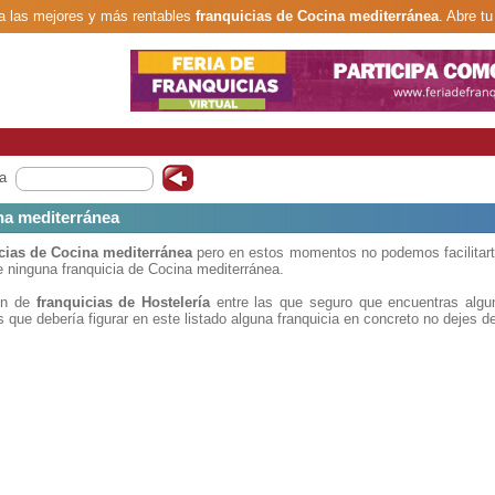
 las mejores y más rentables
franquicias de Cocina mediterránea
. Abre tu
a
na mediterránea
cias de Cocina mediterránea
pero en estos momentos no podemos facilitarte
 ninguna franquicia de Cocina mediterránea.
ión de
franquicias de Hostelería
entre las que seguro que encuentras algun
 que debería figurar en este listado alguna franquicia en concreto no dejes d