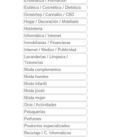
Enseñanza / Formación
Estética / Cosmética / Dietética
Growshop / Cannabis / CBD
Hogar / Decoración / Mobiliario
Hostelería
Informática / Internet
Inmobiliarias / Financieras
Internet / Medios / Publicidad
Lavanderías / Limpieza /
Tintorerías
Moda complementos
Moda hombre
Moda infantil
Moda joven
Moda mujer
Ocio / Actividades
Peluquerías
Perfumes
Productos especializados
Reciclaje / C. Informáticos