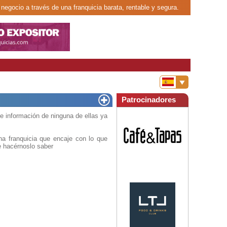
 negocio a través de una franquicia barata, rentable y segura.
Patrocinadores
 información de ninguna de ellas ya
a franquicia que encaje con lo que
e hacérnoslo saber