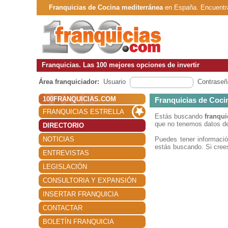
Franquicias de Cocina mediterránea
en España. Encuentra
Franquicias. Las 100 mejores opciones de invertir
Área franquiciador:
Usuario
Contraseñ
100FRANQUICIAS.COM
Franquicias de Coci
FRANQUICIAS ESTRELLA
Estás buscando
franqui
que no tenemos datos de
DIRECTORIO
NOTICIAS
Puedes tener informac
estás buscando. Si crees
ENTREVISTAS
LEGISLACIÓN
CONSULTORIA Y EXPANSIÓN
INSERTAR FRANQUICIA
CONTACTAR
BOLETÍN FRANQUICIA