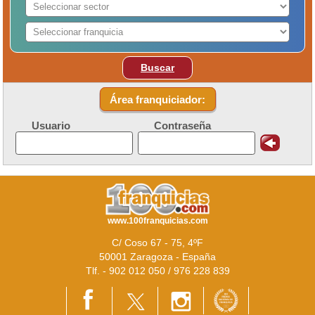
Buscar
Área franquiciador:
Usuario
Contraseña
www.100franquicias.com
C/ Coso 67 - 75, 4ºF
50001 Zaragoza - España
Tlf. - 902 012 050 / 976 228 839