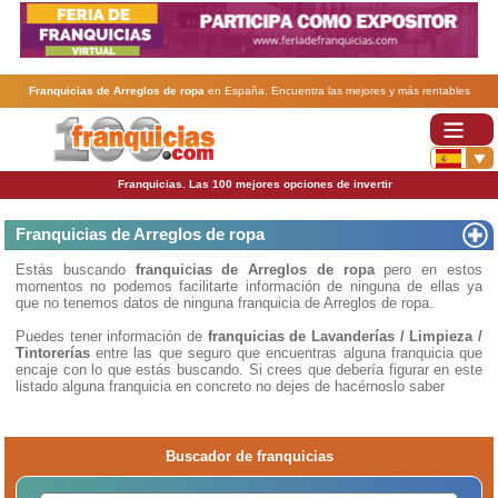
Franquicias de Arreglos de ropa
en España. Encuentra las mejores y más rentables
franquicias de Arreglos de ropa
. Abre tu negocio a través de una franquicia barata, rentable y
segura.
Franquicias. Las 100 mejores opciones de invertir
Franquicias de Arreglos de ropa
Estás buscando
franquicias de Arreglos de ropa
pero en estos
momentos no podemos facilitarte información de ninguna de ellas ya
que no tenemos datos de ninguna franquicia de Arreglos de ropa.
Puedes tener información de
franquicias de Lavanderías / Limpieza /
Tintorerías
entre las que seguro que encuentras alguna franquicia que
encaje con lo que estás buscando. Si crees que debería figurar en este
listado alguna franquicia en concreto no dejes de hacérnoslo saber
Buscador de franquicias