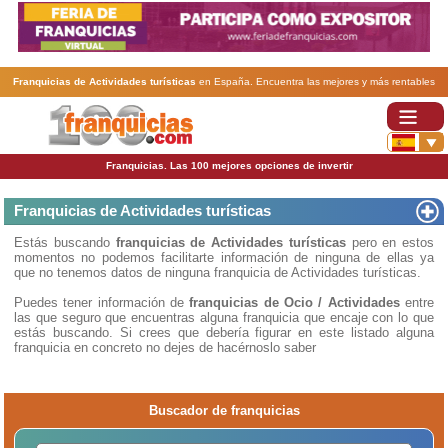
Franquicias de Actividades turísticas
en España. Encuentra las mejores y más rentables
franquicias de Actividades turísticas
. Abre tu negocio a través de una franquicia barata,
rentable y segura.
Franquicias. Las 100 mejores opciones de invertir
Franquicias de Actividades turísticas
Estás buscando
franquicias de Actividades turísticas
pero en estos
momentos no podemos facilitarte información de ninguna de ellas ya
que no tenemos datos de ninguna franquicia de Actividades turísticas.
Puedes tener información de
franquicias de Ocio / Actividades
entre
las que seguro que encuentras alguna franquicia que encaje con lo que
estás buscando. Si crees que debería figurar en este listado alguna
franquicia en concreto no dejes de hacérnoslo saber
Buscador de franquicias