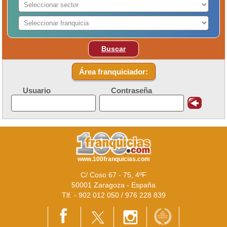
Buscar
Área franquiciador:
Usuario
Contraseña
www.100franquicias.com
C/ Coso 67 - 75, 4ºF
50001 Zaragoza - España
Tlf. - 902 012 050 / 976 228 839