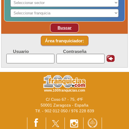
Buscar
Área franquiciador:
Usuario
Contraseña
www.100franquicias.com
C/ Coso 67 - 75, 4ºF
50001 Zaragoza - España
Tlf. - 902 012 050 / 976 228 839