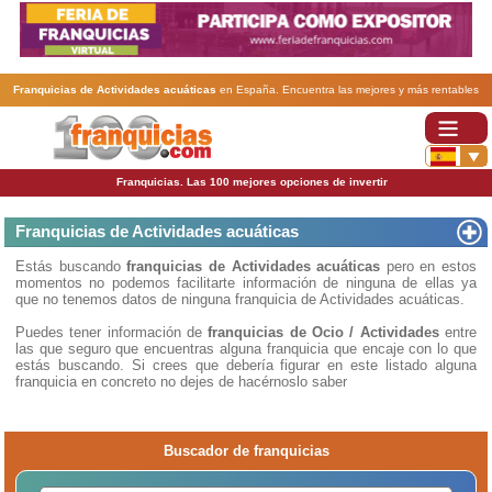
Franquicias de Actividades acuáticas
en España. Encuentra las mejores y más rentables
franquicias de Actividades acuáticas
. Abre tu negocio a través de una franquicia barata,
rentable y segura.
Franquicias. Las 100 mejores opciones de invertir
Franquicias de Actividades acuáticas
Estás buscando
franquicias de Actividades acuáticas
pero en estos
momentos no podemos facilitarte información de ninguna de ellas ya
que no tenemos datos de ninguna franquicia de Actividades acuáticas.
Puedes tener información de
franquicias de Ocio / Actividades
entre
las que seguro que encuentras alguna franquicia que encaje con lo que
estás buscando. Si crees que debería figurar en este listado alguna
franquicia en concreto no dejes de hacérnoslo saber
Buscador de franquicias