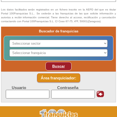
Los datos facilitados serán registrados en un fichero inscrito en la AEPD del que es titular
Portal 100Franquicias S.L.. Se cederán a las franquicias de las que solicite información y
autoriza a recibir información comercial. Tiene derecho al acceso, rectificación y cancelación
contactando con Portal 100Franquicias S.L. C/ Coso 67-75, 4ºF, 50001(Zaragoza).
Buscador de franquicias
Buscar
Área franquiciador:
Usuario
Contraseña