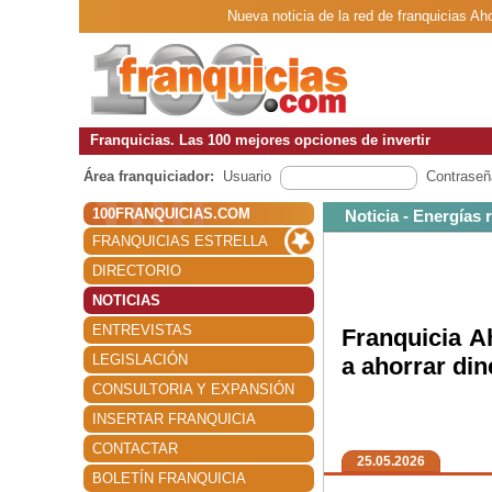
Nueva noticia de la red de franquicias Ah
Franquicias. Las 100 mejores opciones de invertir
Área franquiciador:
Usuario
Contraseñ
100FRANQUICIAS.COM
Noticia - Energías
FRANQUICIAS ESTRELLA
DIRECTORIO
NOTICIAS
ENTREVISTAS
Franquicia A
LEGISLACIÓN
a ahorrar din
CONSULTORIA Y EXPANSIÓN
INSERTAR FRANQUICIA
CONTACTAR
25.05.2026
BOLETÍN FRANQUICIA