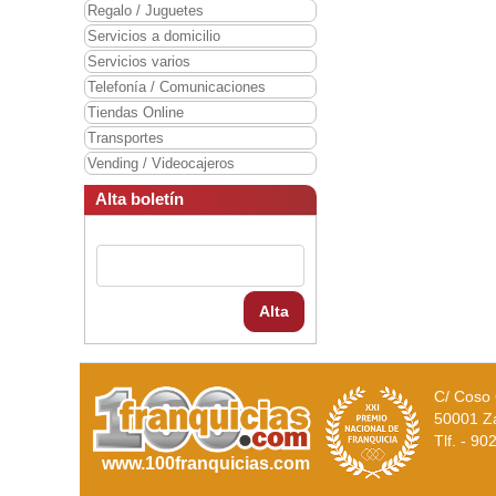
Regalo / Juguetes
Servicios a domicilio
Servicios varios
Telefonía / Comunicaciones
Tiendas Online
Transportes
Vending / Videocajeros
Alta boletín
Alta
C/ Coso 
50001 Z
Tlf. - 9
www.100franquicias.com