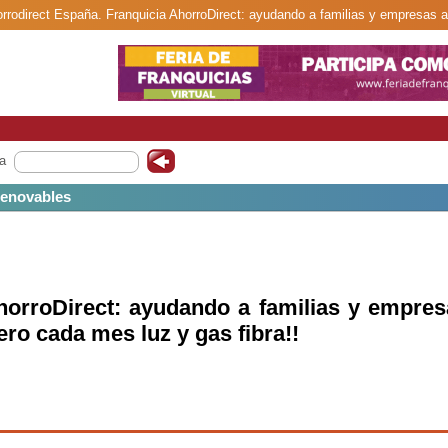
orrodirect España. Franquicia AhorroDirect: ayudando a familias y empresas a 
a
 renovables
horroDirect: ayudando a familias y empres
ero cada mes luz y gas fibra!!