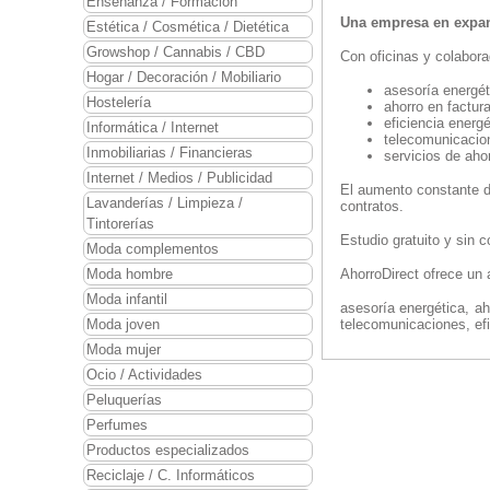
Enseñanza / Formación
Una empresa en expa
Estética / Cosmética / Dietética
Growshop / Cannabis / CBD
Con oficinas y colabor
Hogar / Decoración / Mobiliario
asesoría energé
Hostelería
ahorro en factur
eficiencia energé
Informática / Internet
telecomunicacion
Inmobiliarias / Financieras
servicios de aho
Internet / Medios / Publicidad
El aumento constante d
Lavanderías / Limpieza /
contratos.
Tintorerías
Estudio gratuito y sin
Moda complementos
Moda hombre
AhorroDirect ofrece un a
Moda infantil
asesoría energética, aho
Moda joven
telecomunicaciones, efi
Moda mujer
Ocio / Actividades
Peluquerías
Perfumes
Productos especializados
Reciclaje / C. Informáticos