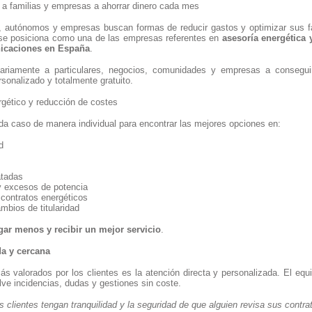
 a familias y empresas a ahorrar dinero cada mes
, autónomos y empresas buscan formas de reducir gastos y optimizar sus f
 se posiciona como una de las empresas referentes en
asesoría energética 
nicaciones en España
.
riamente a particulares, negocios, comunidades y empresas a conseguir
sonalizado y totalmente gratuito.
rgético y reducción de costes
da caso de manera individual para encontrar las mejores opciones en:
d
atadas
y excesos de potencia
contratos energéticos
mbios de titularidad
gar menos y recibir un mejor servicio
.
da y cercana
 valorados por los clientes es la atención directa y personalizada. El equi
lve incidencias, dudas y gestiones sin coste.
clientes tengan tranquilidad y la seguridad de que alguien revisa sus contra