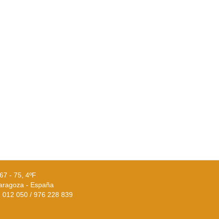
67 - 75, 4ºF
aragoza - España
02 012 050 / 976 228 839