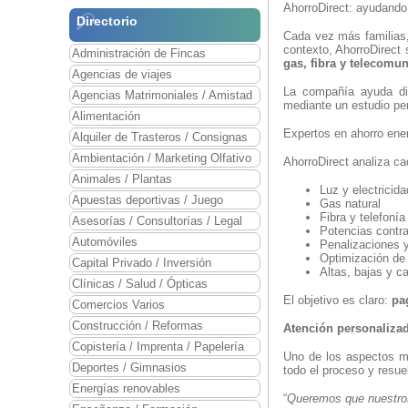
AhorroDirect: ayudando
Directorio
Cada vez más familias
contexto, AhorroDirect
Administración de Fincas
gas, fibra y telecomu
Agencias de viajes
La compañía ayuda dia
Agencias Matrimoniales / Amistad
mediante un estudio per
Alimentación
Expertos en ahorro ene
Alquiler de Trasteros / Consignas
Ambientación / Marketing Olfativo
AhorroDirect analiza ca
Animales / Plantas
Luz y electricida
Apuestas deportivas / Juego
Gas natural
Fibra y telefonía
Asesorías / Consultorías / Legal
Potencias contr
Automóviles
Penalizaciones 
Optimización de 
Capital Privado / Inversión
Altas, bajas y ca
Clínicas / Salud / Ópticas
El objetivo es claro:
pa
Comercios Varios
Construcción / Reformas
Atención personaliza
Copistería / Imprenta / Papelería
Uno de los aspectos más
Deportes / Gimnasios
todo el proceso y resue
Energías renovables
“
Queremos que nuestros 