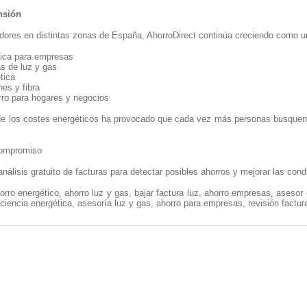
nsión
adores en distintas zonas de España, AhorroDirect continúa creciendo como u
tica para empresas
as de luz y gas
tica
es y fibra
rro para hogares y negocios
e los costes energéticos ha provocado que cada vez más personas busquen a
 compromiso
nálisis gratuito de facturas para detectar posibles ahorros y mejorar las cond
rro energético, ahorro luz y gas, bajar factura luz, ahorro empresas, asesor e
ciencia energética, asesoría luz y gas, ahorro para empresas, revisión factur