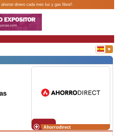
ahorrar dinero cada mes luz y gas fibra!!.
as
Ahorrodirect