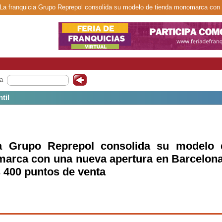
 La franquicia Grupo Reprepol consolida su modelo de tienda monomarca con
venta.
a
til
ia Grupo Reprepol consolida su modelo 
arca con una nueva apertura en Barcelona
s 400 puntos de venta