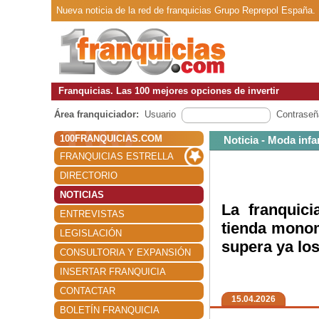
Nueva noticia de la red de franquicias Grupo Reprepol España.
Franquicias. Las 100 mejores opciones de invertir
Área franquiciador:
Usuario
Contraseñ
100FRANQUICIAS.COM
Noticia - Moda infan
FRANQUICIAS ESTRELLA
DIRECTORIO
NOTICIAS
La franquic
ENTREVISTAS
tienda monom
LEGISLACIÓN
supera ya lo
CONSULTORIA Y EXPANSIÓN
INSERTAR FRANQUICIA
CONTACTAR
15.04.2026
BOLETÍN FRANQUICIA