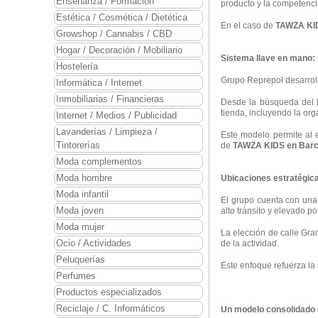
Enseñanza / Formación
producto y la competencia
Estética / Cosmética / Dietética
En el caso de
TAWZA KI
Growshop / Cannabis / CBD
Hogar / Decoración / Mobiliario
Sistema llave en mano: 
Hostelería
Grupo Reprepol desarrol
Informática / Internet
Inmobiliarias / Financieras
Desde la búsqueda del lo
tienda, incluyendo la orga
Internet / Medios / Publicidad
Lavanderías / Limpieza /
Este modelo permite al 
Tintorerías
de
TAWZA KIDS en Barc
Moda complementos
Moda hombre
Ubicaciones estratégic
Moda infantil
El grupo cuenta con una 
Moda joven
alto tránsito y elevado po
Moda mujer
La elección de calle Gra
Ocio / Actividades
de la actividad.
Peluquerías
Este enfoque refuerza la 
Perfumes
Productos especializados
Reciclaje / C. Informáticos
Un modelo consolidado 