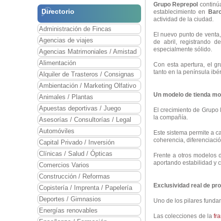
Grupo Reprepol
continúa
Directorio
establecimiento en
Barc
actividad de la ciudad.
Administración de Fincas
El nuevo punto de venta
Agencias de viajes
de abril, registrando d
especialmente sólido.
Agencias Matrimoniales / Amistad
Alimentación
Con esta apertura, el g
tanto en la península ib
Alquiler de Trasteros / Consignas
Ambientación / Marketing Olfativo
Un modelo de tienda mo
Animales / Plantas
Apuestas deportivas / Juego
El crecimiento de Grupo
la compañía.
Asesorías / Consultorías / Legal
Automóviles
Este sistema permite a 
coherencia, diferenciación
Capital Privado / Inversión
Clínicas / Salud / Ópticas
Frente a otros modelos 
aportando estabilidad y c
Comercios Varios
Construcción / Reformas
Exclusividad real de pr
Copistería / Imprenta / Papelería
Deportes / Gimnasios
Uno de los pilares funda
Energías renovables
Las colecciones de la
fr