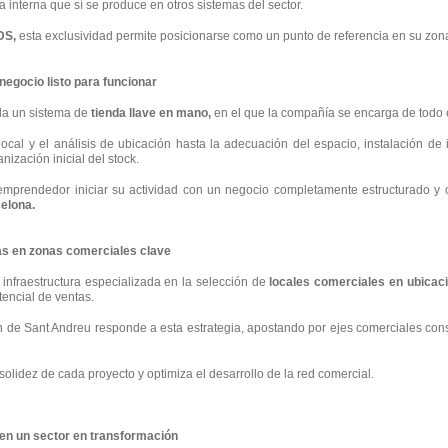
 interna que sí se produce en otros sistemas del sector.
DS,
esta exclusividad permite posicionarse como un punto de referencia en su zona
negocio listo para funcionar
la un sistema de
tienda llave en mano,
en el que la compañía se encarga de todo 
cal y el análisis de ubicación hasta la adecuación del espacio, instalación de 
nización inicial del stock.
emprendedor iniciar su actividad con un negocio completamente estructurado y o
elona.
as en zonas comerciales clave
infraestructura especializada en la selección de
locales comerciales en ubicac
tencial de ventas.
n de Sant Andreu responde a esta estrategia, apostando por ejes comerciales conso
solidez de cada proyecto y optimiza el desarrollo de la red comercial.
en un sector en transformación