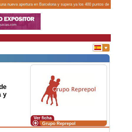
 una nueva apertura en Barcelona y supera ya los 400 puntos de
de
 y
Ver ficha
Grupo Reprepol