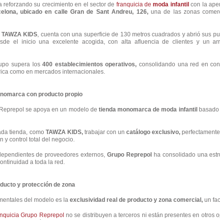
 reforzando su crecimiento en el sector de
franquicia de
moda infantil
con la ape
elona, ubicado en calle Gran de Sant Andreu, 126,
una de las zonas comerc
,
TAWZA KIDS
, cuenta con una superficie de 130 metros cuadrados y abrió sus pu
esde el inicio una excelente acogida, con alta afluencia de clientes y un a
rupo supera los
400 establecimientos operativos,
consolidando una red en con
érica como en mercados internacionales.
nomarca con producto propio
 Reprepol se apoya en un modelo de
tienda monomarca de moda infantil
basado
cada tienda, como
TAWZA KIDS,
trabajar con un
catálogo exclusivo,
perfectamente 
 y control total del negocio.
dependientes de proveedores externos,
Grupo Reprepol
ha consolidado una estru
ontinuidad a toda la red.
oducto y protección de zona
mentales del modelo es la
exclusividad real de producto y zona comercial,
un fac
anquicia Grupo Reprepol
no se distribuyen a terceros ni están presentes en otros 