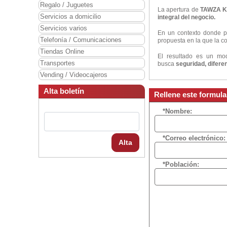
Regalo / Juguetes
La apertura de
TAWZA K
Servicios a domicilio
integral del negocio.
Servicios varios
En un contexto donde pa
Telefonía / Comunicaciones
propuesta en la que la c
Tiendas Online
El resultado es un mo
Transportes
busca
seguridad, difere
Vending / Videocajeros
Alta boletín
Rellene este formul
*Nombre:
*Correo electrónico:
Alta
*Población: