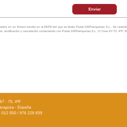
Enviar
trados en un fichero inscrito en la AEPD del que es titular Portal 100Franquicias S.L.. Se cederán 
so, rectificación y cancelación contactando con Portal 100Franquicias S.L. C/ Coso 67-75, 4ºF, 
67 - 75, 4ºF
aragoza - España
02 012 050 / 976 228 839