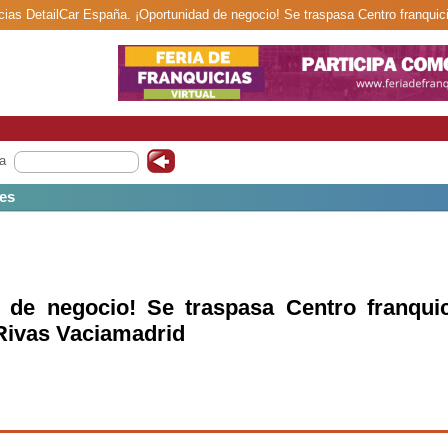
icias DetailCar España. ¡Oportunidad de negocio! Se traspasa Centro franquic
a
les
 de negocio! Se traspasa Centro franquic
 Rivas Vaciamadrid