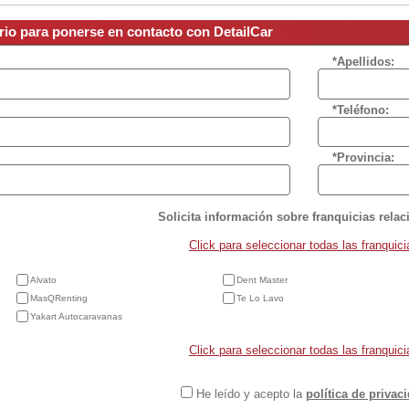
rio para ponerse en contacto con DetailCar
*Apellidos:
*Teléfono:
*Provincia:
Solicita información sobre franquicias rela
Click para seleccionar todas las franquici
Alvato
Dent Master
MasQRenting
Te Lo Lavo
Yakart Autocaravanas
Click para seleccionar todas las franquici
He leído y acepto la
política de privac