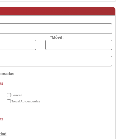
*Móvil:
cionadas
as
Feuvert
Torcal Autoescuelas
as
idad