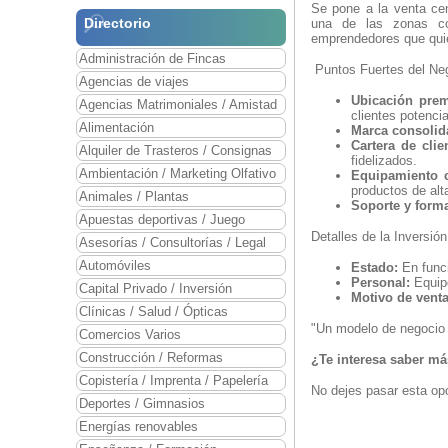
Se pone a la venta ce
Directorio
una de las zonas c
emprendedores que quie
Administración de Fincas
Puntos Fuertes del Ne
Agencias de viajes
Ubicación pre
Agencias Matrimoniales / Amistad
clientes potenci
Alimentación
Marca consolid
Cartera de clie
Alquiler de Trasteros / Consignas
fidelizados.
Ambientación / Marketing Olfativo
Equipamiento 
productos de alt
Animales / Plantas
Soporte y form
Apuestas deportivas / Juego
Detalles de la Inversión
Asesorías / Consultorías / Legal
Automóviles
Estado:
En funci
Personal:
Equipo
Capital Privado / Inversión
Motivo de venta
Clínicas / Salud / Ópticas
"Un modelo de negocio 
Comercios Varios
Construcción / Reformas
¿Te interesa saber m
Copistería / Imprenta / Papelería
No dejes pasar esta opo
Deportes / Gimnasios
Energías renovables