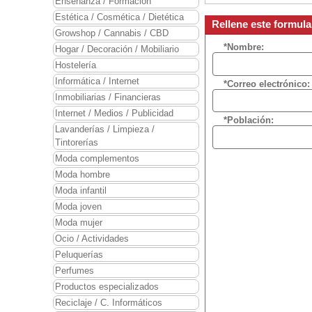
Enseñanza / Formación
Estética / Cosmética / Dietética
Rellene este formula
Growshop / Cannabis / CBD
*Nombre:
Hogar / Decoración / Mobiliario
Hostelería
Informática / Internet
*Correo electrónico:
Inmobiliarias / Financieras
Internet / Medios / Publicidad
*Población:
Lavanderías / Limpieza /
Tintorerías
Moda complementos
Moda hombre
Moda infantil
Moda joven
Moda mujer
Ocio / Actividades
Peluquerías
Perfumes
Productos especializados
Reciclaje / C. Informáticos