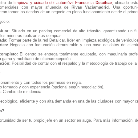
ntro de
limpieza y cuidado del automóvil
Franquicia
Detailcar
, ubicado est
omerciales con mayor afluencia de
Rivas Vaciamadrid
. Una oportun
ran tomar las riendas de un negocio en pleno funcionamiento desde el primer
gocio:
mium:
Situado en un parking comercial de alto tránsito, garantizando un fl
ales mientras realizan sus compras.
ada:
Formar parte de la red Detailcar, líder en limpieza ecológica de vehículo
ntes:
Negocio con facturación demostrable y una base de datos de cliente
completo:
El centro se entrega totalmente equipado, con maquinaria profe
a gama y mobiliario de oficina/recepción.
ación:
Posibilidad de contar con el respaldo y la metodología de trabajo de la 
:
onamiento y con todos los permisos en regla.
 formado y con experiencia (opcional según negociación).
:
Cambio de residencia.
ecológico, eficiente y con alta demanda en una de las ciudades con mayor c
ás?
rtunidad de ser tu propio jefe en un sector en auge. Para más información, det