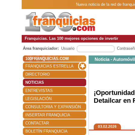
Nueva noticia de la red de franqu
Franquicias. Las 100 mejores opciones de invertir
Área franquiciador:
Usuario
Contraseñ
100FRANQUICIAS.COM
Noticia - Automóvi
FRANQUICIAS ESTRELLA
DIRECTORIO
NOTICIAS
ENTREVISTAS
¡Oportunidad
LEGISLACIÓN
Detailcar en
CONSULTORIA Y EXPANSIÓN
INSERTAR FRANQUICIA
CONTACTAR
03.02.2026
BOLETÍN FRANQUICIA