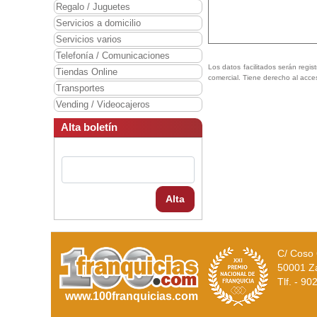
Regalo / Juguetes
Servicios a domicilio
Servicios varios
Telefonía / Comunicaciones
Los datos facilitados serán regis
Tiendas Online
comercial. Tiene derecho al acce
Transportes
Vending / Videocajeros
Alta boletín
Alta
C/ Coso 
50001 Z
Tlf. - 9
www.100franquicias.com