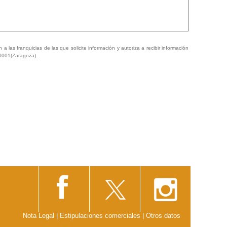
a las franquicias de las que solicite información y autoriza a recibir información
50001(Zaragoza).
Nota Legal
|
Estipulaciones comerciales
|
Otros datos