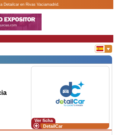
ia Detailcar en Rivas Vaciamadrid.
ia
Ver ficha
DetailCar