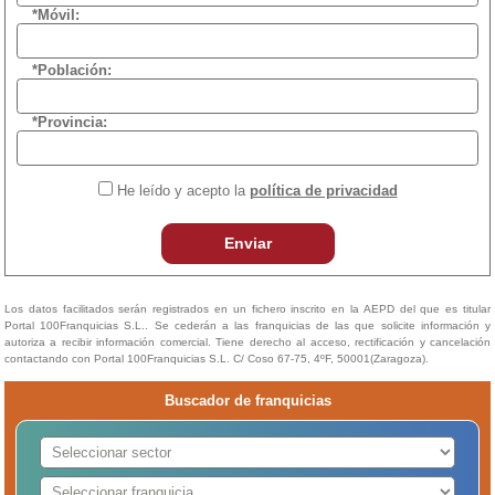
*Móvil:
*Población:
*Provincia:
He leído y acepto la
política de privacidad
Enviar
Los datos facilitados serán registrados en un fichero inscrito en la AEPD del que es titular
Portal 100Franquicias S.L.. Se cederán a las franquicias de las que solicite información y
autoriza a recibir información comercial. Tiene derecho al acceso, rectificación y cancelación
contactando con Portal 100Franquicias S.L. C/ Coso 67-75, 4ºF, 50001(Zaragoza).
Buscador de franquicias