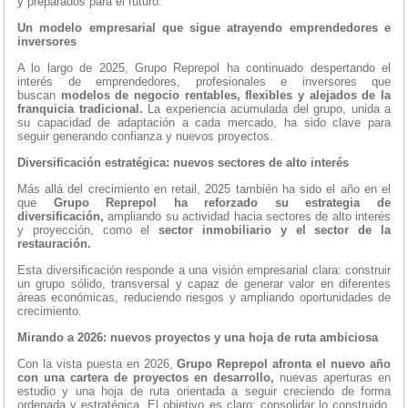
y preparados para el futuro.
Un modelo empresarial que sigue atrayendo emprendedores e
inversores
A lo largo de 2025, Grupo Reprepol ha continuado despertando el
interés de emprendedores, profesionales e inversores que
buscan
modelos de negocio rentables, flexibles y alejados de la
franquicia tradicional.
La experiencia acumulada del grupo, unida a
su capacidad de adaptación a cada mercado, ha sido clave para
seguir generando confianza y nuevos proyectos.
Diversificación estratégica: nuevos sectores de alto interés
Más allá del crecimiento en retail, 2025 también ha sido el año en el
que
Grupo Reprepol ha reforzado su estrategia de
diversificación,
ampliando su actividad hacia sectores de alto interés
y proyección, como el
sector inmobiliario y el sector de la
restauración.
Esta diversificación responde a una visión empresarial clara: construir
un grupo sólido, transversal y capaz de generar valor en diferentes
áreas económicas, reduciendo riesgos y ampliando oportunidades de
crecimiento.
Mirando a 2026: nuevos proyectos y una hoja de ruta ambiciosa
Con la vista puesta en 2026,
Grupo Reprepol afronta el nuevo año
con una cartera de proyectos en desarrollo,
nuevas aperturas en
estudio y una hoja de ruta orientada a seguir creciendo de forma
ordenada y estratégica. El objetivo es claro: consolidar lo construido,