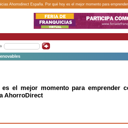
quicias Ahorrodirect España. Por qué hoy es el mejor momento para emprender 
a
 renovables
 es el mejor momento para emprender c
ia AhorroDirect