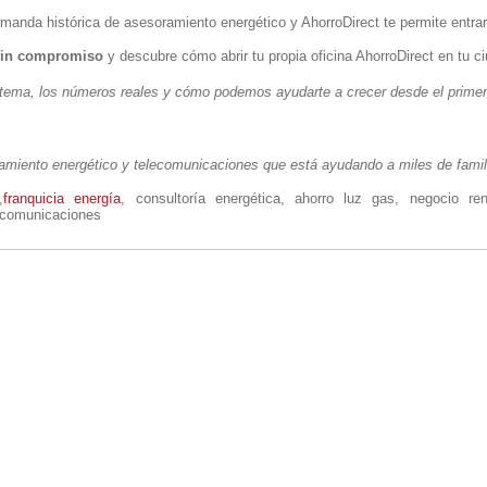
anda histórica de asesoramiento energético y AhorroDirect te permite entrar e
 sin compromiso
y descubre cómo abrir tu propia oficina AhorroDirect en tu c
tema, los números reales y cómo podemos ayudarte a crecer desde el prime
ramiento energético y telecomunicaciones que está ayudando a miles de fam
,
franquicia energía
, consultoría energética, ahorro luz gas, negocio re
ecomunicaciones