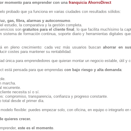
ejor momento para emprender con una
franquicia AhorroDirect
elo probado que ya funciona en varias ciudades con resultados sólidos:
luz, gas, fibra, alarmas y autoconsumo
.
 estudio, la comparativa y la gestión completa.
servicios son
gratuitos para el cliente final
, lo que facilita muchísimo la cap
sistema de formación continua, soporte diario y herramientas digitales que 
tá en pleno crecimiento: cada vez más usuarios buscan
ahorrar en sus
ucir costes para mantener su rentabilidad.
ad única para emprendedores que quieran montar un negocio estable, útil y c
rect está pensada para que emprendas
con bajo riesgo y alta demanda
:
ble.
n marcha.
 recurrente.
cliente necesita sí o sí.
s: compromiso, transparencia, confianza y progreso constante.
total desde el primer día.
delo flexible: puedes empezar solo, con oficina, en equipo o integrarlo en 
e quieres crecer.
emprender,
este es el momento
.