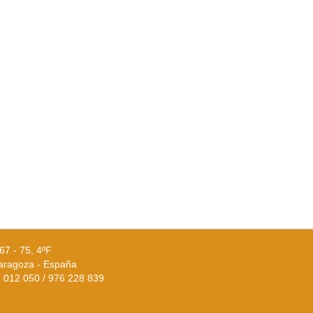
67 - 75, 4ºF
aragoza - España
02 012 050 / 976 228 839