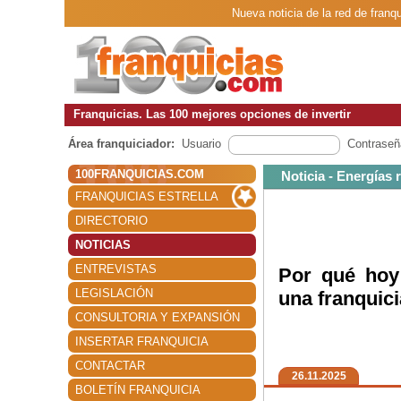
Nueva noticia de la red de fran
Franquicias. Las 100 mejores opciones de invertir
Área franquiciador:
Usuario
Contraseñ
100FRANQUICIAS.COM
Noticia - Energías
FRANQUICIAS ESTRELLA
DIRECTORIO
NOTICIAS
ENTREVISTAS
Por qué hoy
LEGISLACIÓN
una franquic
CONSULTORIA Y EXPANSIÓN
INSERTAR FRANQUICIA
CONTACTAR
26.11.2025
BOLETÍN FRANQUICIA