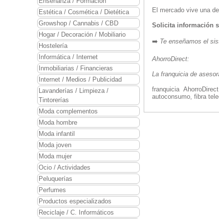
Enseñanza / Formación
El mercado vive una dem
Estética / Cosmética / Dietética
Growshop / Cannabis / CBD
Solicita información
Hogar / Decoración / Mobiliario
➡️
Te enseñamos el sis
Hostelería
Informática / Internet
AhorroDirect:
Inmobiliarias / Financieras
La franquicia de aseso
Internet / Medios / Publicidad
franquicia AhorroDirect
Lavanderías / Limpieza /
autoconsumo, fibra tel
Tintorerías
Moda complementos
Moda hombre
Moda infantil
Moda joven
Moda mujer
Ocio / Actividades
Peluquerías
Perfumes
Productos especializados
Reciclaje / C. Informáticos