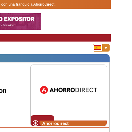
con una franquicia AhorroDirect.
on
Ahorrodirect