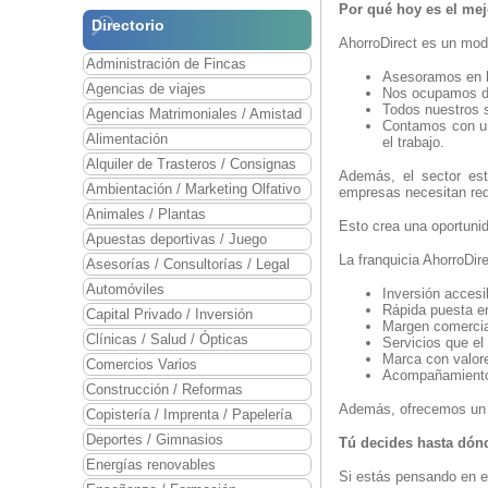
Por qué hoy es el m
Directorio
AhorroDirect es un mod
Administración de Fincas
Asesoramos en
Agencias de viajes
Nos ocupamos del
Todos nuestros 
Agencias Matrimoniales / Amistad
Contamos con un 
Alimentación
el trabajo.
Alquiler de Trasteros / Consignas
Además, el sector es
Ambientación / Marketing Olfativo
empresas necesitan red
Animales / Plantas
Esto crea una oportunid
Apuestas deportivas / Juego
La franquicia AhorroDi
Asesorías / Consultorías / Legal
Automóviles
Inversión accesi
Rápida puesta e
Capital Privado / Inversión
Margen comercial
Clínicas / Salud / Ópticas
Servicios que el 
Marca con valore
Comercios Varios
Acompañamiento 
Construcción / Reformas
Además, ofrecemos un mo
Copistería / Imprenta / Papelería
Deportes / Gimnasios
Tú decides hasta dónd
Energías renovables
Si estás pensando en 