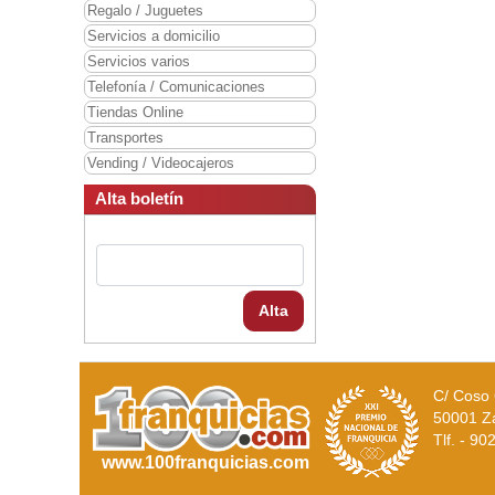
Regalo / Juguetes
Servicios a domicilio
Servicios varios
Telefonía / Comunicaciones
Tiendas Online
Transportes
Vending / Videocajeros
Alta boletín
Alta
C/ Coso 
50001 Z
Tlf. - 9
www.100franquicias.com