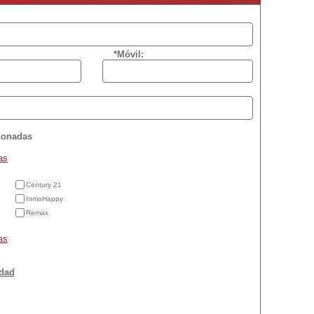
*Móvil:
cionadas
as
Century 21
InmoHappy
Remax
as
idad