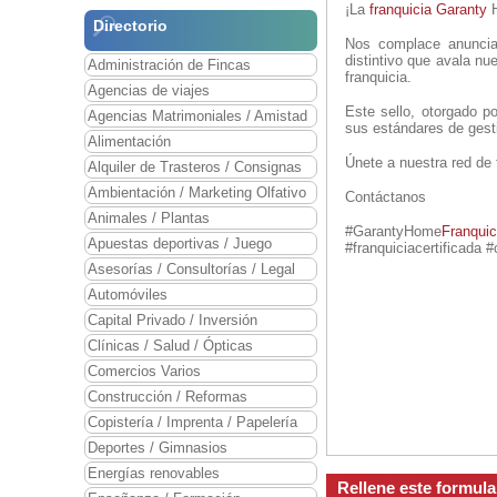
¡La
franquicia Garanty
H
Directorio
Nos complace anuncia
distintivo que avala nu
Administración de Fincas
franquicia.
Agencias de viajes
Este sello, otorgado p
Agencias Matrimoniales / Amistad
sus estándares de gest
Alimentación
Únete a nuestra red de 
Alquiler de Trasteros / Consignas
Ambientación / Marketing Olfativo
Contáctanos
Animales / Plantas
#GarantyHome
Franquic
Apuestas deportivas / Juego
#franquiciacertificada #
Asesorías / Consultorías / Legal
Automóviles
Capital Privado / Inversión
Clínicas / Salud / Ópticas
Comercios Varios
Construcción / Reformas
Copistería / Imprenta / Papelería
Deportes / Gimnasios
Energías renovables
Rellene este formul