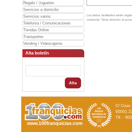
Regalo / Juguetes
Servicios a domicilio
Los datos facilitados serán regis
Servicios varios
comercial. Tiene derecho al acce
Telefonía / Comunicaciones
Tiendas Online
Transportes
Vending / Videocajeros
Alta boletín
Alta
C/ Coso 
50001 Z
Tlf. - 9
www.100franquicias.com