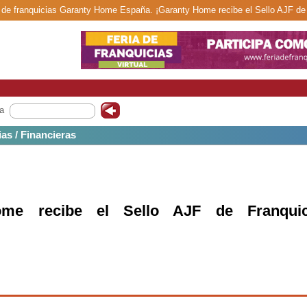
d de franquicias Garanty Home España. ¡Garanty Home recibe el Sello AJF de F
a
ias / Financieras
ome recibe el Sello AJF de Franquic