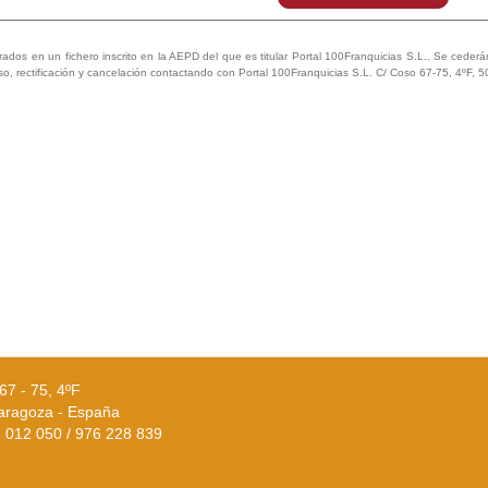
trados en un fichero inscrito en la AEPD del que es titular Portal 100Franquicias S.L.. Se cederán 
so, rectificación y cancelación contactando con Portal 100Franquicias S.L. C/ Coso 67-75, 4ºF, 
67 - 75, 4ºF
aragoza - España
02 012 050 / 976 228 839