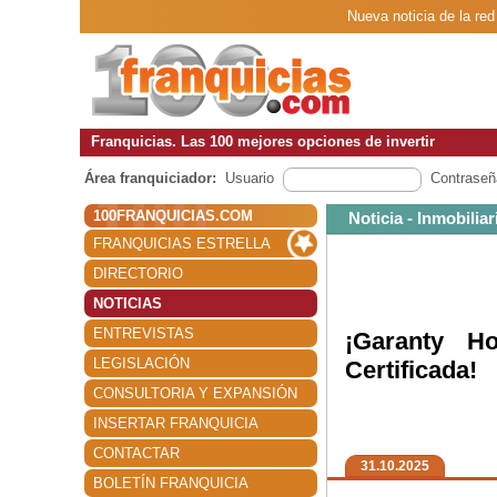
Nueva noticia de la re
Franquicias. Las 100 mejores opciones de invertir
Área franquiciador:
Usuario
Contraseñ
100FRANQUICIAS.COM
Noticia - Inmobiliar
FRANQUICIAS ESTRELLA
DIRECTORIO
NOTICIAS
ENTREVISTAS
¡Garanty H
LEGISLACIÓN
Certificada!
CONSULTORIA Y EXPANSIÓN
INSERTAR FRANQUICIA
CONTACTAR
31.10.2025
BOLETÍN FRANQUICIA