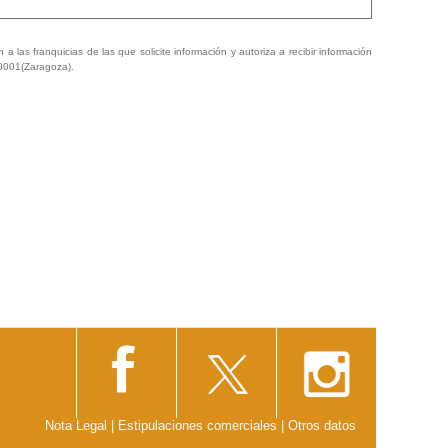
a las franquicias de las que solicite información y autoriza a recibir información
50001(Zaragoza).
Nota Legal
|
Estipulaciones comerciales
|
Otros datos