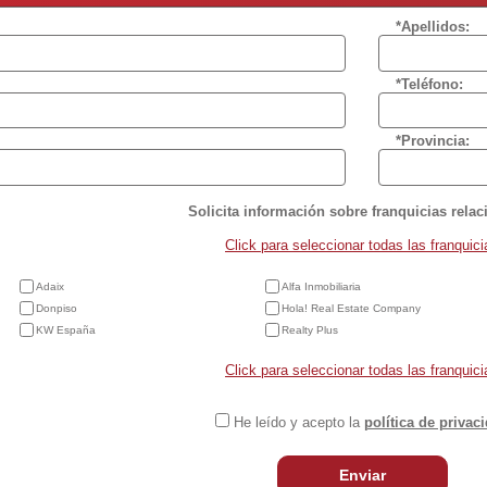
*Apellidos:
*Teléfono:
*Provincia:
Solicita información sobre franquicias rela
Click para seleccionar todas las franquici
Adaix
Alfa Inmobiliaria
Donpiso
Hola! Real Estate Company
KW España
Realty Plus
Click para seleccionar todas las franquici
He leído y acepto la
política de privac
Enviar