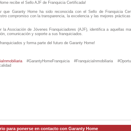
ome recibe el Sello AJF de Franquicia Certificada!
r que Garanty Home ha sido reconocida con el Sello de Franquicia Cert
estro compromiso con la transparencia, la excelencia y las mejores práctica
or la Asociación de Jóvenes Franquiciadores (AJF), identifica a aquellas m
ión, comunicación y soporte a sus franquiciados.
franquiciados y forma parte del futuro de Garanty Home!
iaInmobiliaria
#GarantyHomeFranquicia #FranquiciaInmobiliaria #Oport
calidad
ario para ponerse en contacto con Garanty Home