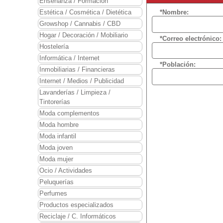
Enseñanza / Formación
Estética / Cosmética / Dietética
*Nombre:
Growshop / Cannabis / CBD
Hogar / Decoración / Mobiliario
*Correo electrónico:
Hostelería
Informática / Internet
*Población:
Inmobiliarias / Financieras
Internet / Medios / Publicidad
Lavanderías / Limpieza /
Tintorerías
Moda complementos
Moda hombre
Moda infantil
Moda joven
Moda mujer
Ocio / Actividades
Peluquerías
Perfumes
Productos especializados
Reciclaje / C. Informáticos