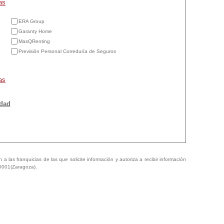
as
ERA Group
Garanty Home
MasQRenting
Previsión Personal Correduría de Seguros
as
idad
a las franquicias de las que solicite información y autoriza a recibir información
50001(Zaragoza).