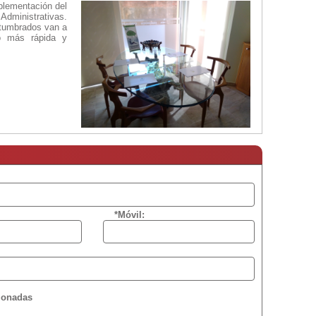
plementación del
Administrativas.
stumbrados van a
o más rápida y
*Móvil:
cionadas