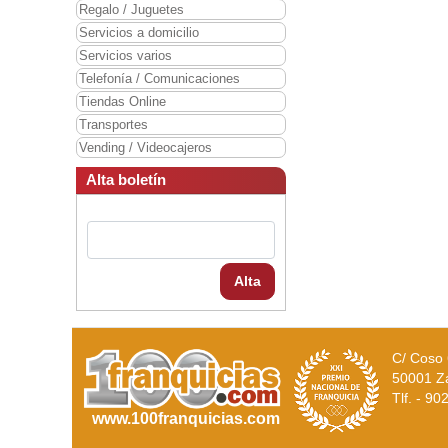
Regalo / Juguetes
Servicios a domicilio
Servicios varios
Telefonía / Comunicaciones
Tiendas Online
Transportes
Vending / Videocajeros
Alta boletín
Alta
C/ Coso 
50001 Z
Tlf. - 9
www.100franquicias.com