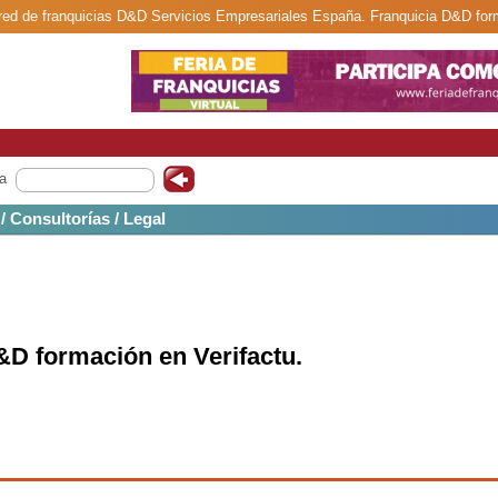
 red de franquicias D&D Servicios Empresariales España. Franquicia D&D form
a
 / Consultorías / Legal
&D formación en Verifactu.