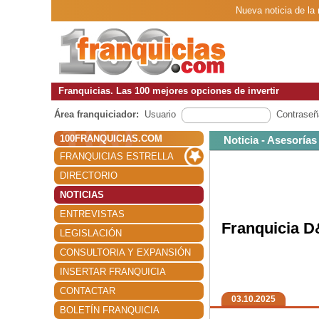
Nueva noticia de la
Franquicias. Las 100 mejores opciones de invertir
Área franquiciador:
Usuario
Contraseñ
100FRANQUICIAS.COM
Noticia - Asesorías
FRANQUICIAS ESTRELLA
DIRECTORIO
NOTICIAS
ENTREVISTAS
Franquicia D
LEGISLACIÓN
CONSULTORIA Y EXPANSIÓN
INSERTAR FRANQUICIA
CONTACTAR
03.10.2025
BOLETÍN FRANQUICIA