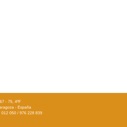
67 - 75, 4ºF
aragoza - España
02 012 050 / 976 228 839