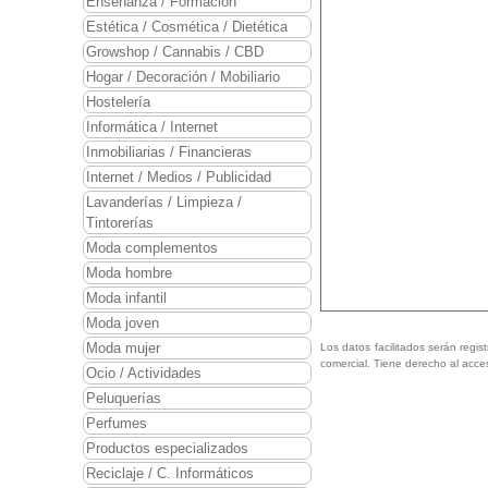
Enseñanza / Formación
Estética / Cosmética / Dietética
Growshop / Cannabis / CBD
Hogar / Decoración / Mobiliario
Hostelería
Informática / Internet
Inmobiliarias / Financieras
Internet / Medios / Publicidad
Lavanderías / Limpieza /
Tintorerías
Moda complementos
Moda hombre
Moda infantil
Moda joven
Moda mujer
Los datos facilitados serán regis
comercial. Tiene derecho al acce
Ocio / Actividades
Peluquerías
Perfumes
Productos especializados
Reciclaje / C. Informáticos