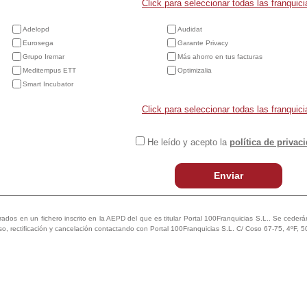
Click para seleccionar todas las franquici
Adelopd
Audidat
Eurosega
Garante Privacy
Grupo Iremar
Más ahorro en tus facturas
Meditempus ETT
Optimizalia
Smart Incubator
Click para seleccionar todas las franquici
He leído y acepto la
política de privac
Enviar
trados en un fichero inscrito en la AEPD del que es titular Portal 100Franquicias S.L.. Se cederán 
so, rectificación y cancelación contactando con Portal 100Franquicias S.L. C/ Coso 67-75, 4ºF, 