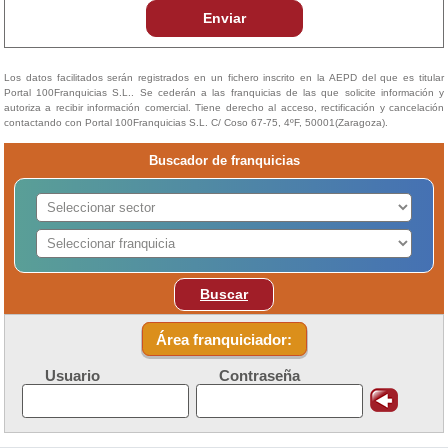
Enviar
Los datos facilitados serán registrados en un fichero inscrito en la AEPD del que es titular
Portal 100Franquicias S.L.. Se cederán a las franquicias de las que solicite información y
autoriza a recibir información comercial. Tiene derecho al acceso, rectificación y cancelación
contactando con Portal 100Franquicias S.L. C/ Coso 67-75, 4ºF, 50001(Zaragoza).
Buscador de franquicias
Buscar
Área franquiciador:
Usuario
Contraseña