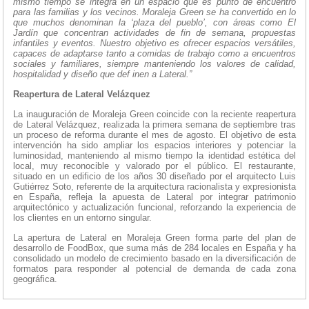
mismo tiempo se integra en un espacio que es punto de encuentro
para las familias y los vecinos. Moraleja Green se ha convertido en lo
que muchos denominan la ‘plaza del pueblo’, con áreas como El
Jardín que concentran actividades de fin de semana, propuestas
infantiles y eventos. Nuestro objetivo es ofrecer espacios versátiles,
capaces de adaptarse tanto a comidas de trabajo como a encuentros
sociales y familiares, siempre manteniendo los valores de calidad,
hospitalidad y diseño que def inen a Lateral.”
Reapertura de Lateral Velázquez
La inauguración de Moraleja Green coincide con la reciente reapertura
de Lateral Velázquez, realizada la primera semana de septiembre tras
un proceso de reforma durante el mes de agosto. El objetivo de esta
intervención ha sido ampliar los espacios interiores y potenciar la
luminosidad, manteniendo al mismo tiempo la identidad estética del
local, muy reconocible y valorado por el público. El restaurante,
situado en un edificio de los años 30 diseñado por el arquitecto Luis
Gutiérrez Soto, referente de la arquitectura racionalista y expresionista
en España, refleja la apuesta de Lateral por integrar patrimonio
arquitectónico y actualización funcional, reforzando la experiencia de
los clientes en un entorno singular.
La apertura de Lateral en Moraleja Green forma parte del plan de
desarrollo de FoodBox, que suma más de 284 locales en España y ha
consolidado un modelo de crecimiento basado en la diversificación de
formatos para responder al potencial de demanda de cada zona
geográfica.