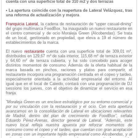
cuenta con una superficie total de 310 m2 y dos terrazas
• La apertura coincide con la reapertura de Lateral Velázquez, tras
una reforma de actualización y mejora
Franquicia Lateral,
la cadena de restauración de “upper casual-dining”
del grupo multimarca FoodBox, ha inaugurado un nuevo restaurante en
el centro comercial y de ocio Moraleja Green (Alcobendas). Se trata
de un local, gestionado en propiedad, que eleva a 19 el número de
establecimientos de la marca.
El nuevo
restaurante
cuenta con una superficie total de 309,01 m²,
distribuidos en 129,67 m² de sala interior, 115,68 m² de terraza exterior
y 64,60 m² de terraza cubierta, y ha sido concebido para acoger
distintos momentos de consumo. Además de la oferta habitual de la
marca basada en pinchos, raciones y platos para compartir, el
restaurante incorpora una programación centrada en el copeo y tardeo,
especialmente orientada a la actividad empresarial del entorno. Al
igual que en el local de Caleido, contará con una programación de DJ
sessions los jueves, con el objetivo de dinamizar el servicio en esa
franja.
“Moraleja Green es un enclave estratégico por su entorno comercial y
por su vinculación con la restauración y el ocio. Con esta apertura
avanzamos en la consolidación de Lateral en ubicaciones relevantes
de Madrid, dentro del plan de crecimiento de FoodBox”, señala
Eduardo Pérez-Arenas, director general de Lateral. “Además, este
nuevo local refleja nuestra apuesta por reforzar momentos de
consumo como el copeo y el tardeo, que cuentan con gran aceptación
en zonas con un importante tejido empresarial como Alcobendas, y al