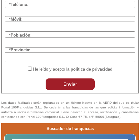
*Teléfono:
*Móvil:
*Población:
*Provincia:
He leído y acepto la
política de privacidad
Enviar
Los datos facilitados serán registrados en un fichero inscrito en la AEPD del que es titular
Portal 100Franquicias S.L.. Se cederán a las franquicias de las que solicite información y
autoriza a recibir información comercial. Tiene derecho al acceso, rectificación y cancelación
contactando con Portal 100Franquicias S.L. C/ Coso 67-75, 4ºF, 50001(Zaragoza).
Buscador de franquicias