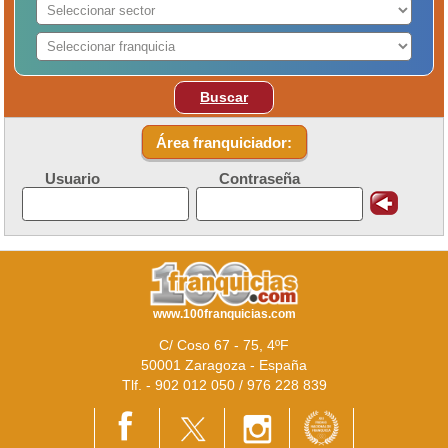
Buscar
Área franquiciador:
Usuario
Contraseña
www.100franquicias.com
C/ Coso 67 - 75, 4ºF
50001 Zaragoza - España
Tlf. - 902 012 050 / 976 228 839