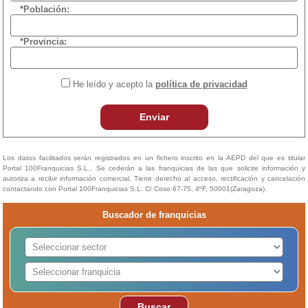
*Población:
*Provincia:
He leído y acepto la
política de privacidad
Enviar
Los datos facilitados serán registrados en un fichero inscrito en la AEPD del que es titular
Portal 100Franquicias S.L.. Se cederán a las franquicias de las que solicite información y
autoriza a recibir información comercial. Tiene derecho al acceso, rectificación y cancelación
contactando con Portal 100Franquicias S.L. C/ Coso 67-75, 4ºF, 50001(Zaragoza).
Buscador de franquicias
Buscar