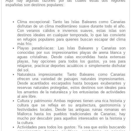
Aquí hay algunas razones por las cuales estas dos regiones
españolas son destinos populares:
Clima excepcional: Tanto las Islas Baleares como Canarias
disfrutan de un clima mediterráneo suave durante todo el año.
Con veranos cálidos e inviernos suaves, estas islas son
destinos ideales en cualquier temporada, lo que las convierte
en refugios populares para quienes buscan escapar del clima
más frío.
Playas paradisíacas: Las Islas Baleares y Canarias son
conocidas por sus impresionantes playas de arena blanca y
aguas cristalinas. Desde calas escondidas hasta extensas
playas, hay opciones para todos los gustos, ya sea para
relajarse, practicar deportes acuáticos o simplemente disfrutar
del sol.
Naturaleza impresionante: Tanto Baleares como Canarias
ofrecen una variedad de paisajes naturales impresionantes.
Desde acantilados escarpados hasta bosques exuberantes y
reservas naturales protegidas, estos destinos son ideales para
los amantes de la naturaleza y los entusiastas de actividades
al aire libre.
Cultura y patrimonio: Ambas regiones tienen una rica historia y
cultura que se refleja en su arquitectura, gastronomía y
festividades locales. Desde las antiguas ruinas romanas en
Mallorca hasta los pueblos tradicionales de Canarias, hay
mucho por descubrir para aquellos interesados en la historia y
la cultura.
Actividades para todos los gustos: Ya sea que estés buscando