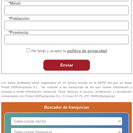
*Móvil:
*Población:
*Provincia:
He leído y acepto la
política de privacidad
Enviar
Los datos facilitados serán registrados en un fichero inscrito en la AEPD del que es titular
Portal 100Franquicias S.L.. Se cederán a las franquicias de las que solicite información y
autoriza a recibir información comercial. Tiene derecho al acceso, rectificación y cancelación
contactando con Portal 100Franquicias S.L. C/ Coso 67-75, 4ºF, 50001(Zaragoza).
Buscador de franquicias