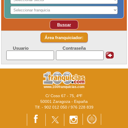
Buscar
Área franquiciador:
Usuario
Contraseña
www.100franquicias.com
C/ Coso 67 - 75, 4ºF
50001 Zaragoza - España
Tlf. - 902 012 050 / 976 228 839