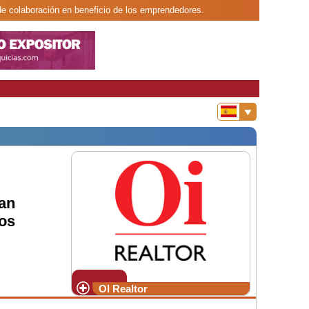
 de colaboración en beneficio de los emprendedores.
man
os
OI Realtor