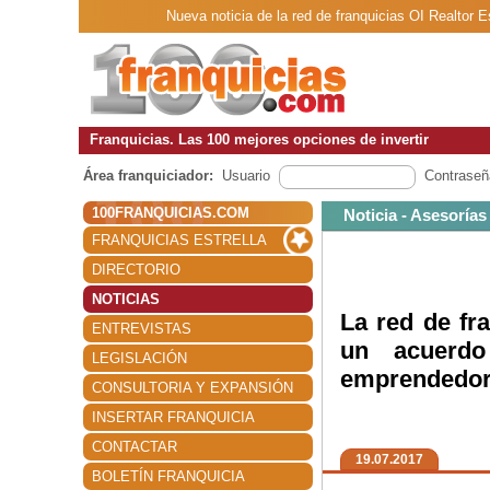
Nueva noticia de la red de franquicias OI Realtor 
Franquicias. Las 100 mejores opciones de invertir
Área franquiciador:
Usuario
Contraseñ
100FRANQUICIAS.COM
Noticia - Asesorías
FRANQUICIAS ESTRELLA
DIRECTORIO
NOTICIAS
La red de fr
ENTREVISTAS
un acuerdo
LEGISLACIÓN
emprendedo
CONSULTORIA Y EXPANSIÓN
INSERTAR FRANQUICIA
CONTACTAR
19.07.2017
BOLETÍN FRANQUICIA