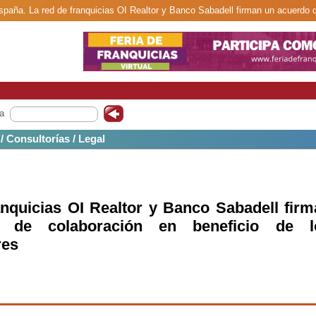
España. La red de franquicias OI Realtor y Banco Sabadell firman un acuerdo
a
 / Consultorías / Legal
anquicias OI Realtor y Banco Sabadell fir
 de colaboración en beneficio de l
res