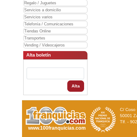
Regalo / Juguetes
Servicios a domicilio
Servicios varios
Telefonía / Comunicaciones
Tiendas Online
Transportes
Vending / Videocajeros
Alta boletín
Alta
C/ Coso 
50001 Z
Tlf. - 9
www.100franquicias.com