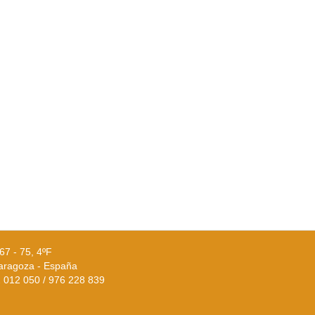
67 - 75, 4ºF
aragoza - España
02 012 050 / 976 228 839