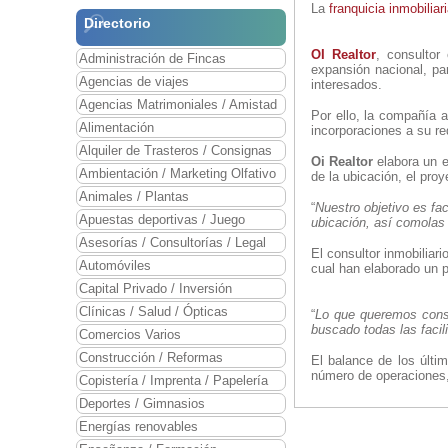
La
franquicia inmobiliar
Directorio
OI Realtor
, consultor
Administración de Fincas
expansión nacional, pa
Agencias de viajes
interesados.
Agencias Matrimoniales / Amistad
Por ello, la compañía 
Alimentación
incorporaciones a su re
Alquiler de Trasteros / Consignas
Oi Realtor
elabora un e
Ambientación / Marketing Olfativo
de la ubicación, el pro
Animales / Plantas
“
Nuestro objetivo es fac
Apuestas deportivas / Juego
ubicación, así comolas
Asesorías / Consultorías / Legal
El consultor inmobiliar
Automóviles
cual han elaborado un 
Capital Privado / Inversión
Clínicas / Salud / Ópticas
“
Lo que queremos conse
buscado todas las faci
Comercios Varios
Construcción / Reformas
El balance de los últ
número de operaciones,
Copistería / Imprenta / Papelería
Deportes / Gimnasios
Energías renovables