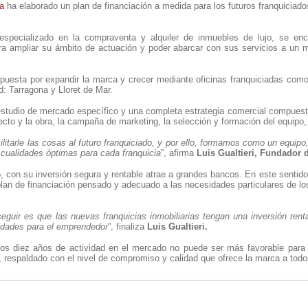
ia
ha elaborado un plan de financiación a medida para los futuros franquiciado
 especializado en la compraventa y alquiler de inmuebles de lujo, se en
ra ampliar su ámbito de actuación y poder abarcar con sus servicios a un
apuesta por expandir la marca y crecer mediante oficinas franquiciadas como
d: Tarragona y Lloret de Mar.
studio de mercado específico y una completa estrategia comercial compuesta
yecto y la obra, la campaña de marketing, la selección y formación del equipo,
ilitarle las cosas al futuro franquiciado, y por ello, formamos como un equip
 cualidades óptimas para cada franquicia
”, afirma
Luis Gualtieri, Fundador 
io, con su inversión segura y rentable atrae a grandes bancos. En este sentid
plan de financiación pensado y adecuado a las necesidades particulares de l
guir es que las nuevas franquicias inmobiliarias tengan una inversión re
lidades para el emprendedor
”, finaliza
Luis Gualtieri.
imos diez años de actividad en el mercado no puede ser más favorable par
 respaldado con el nivel de compromiso y calidad que ofrece la marca a todo