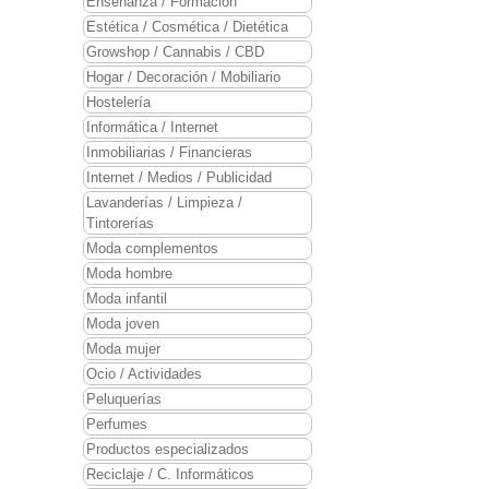
Enseñanza / Formación
Estética / Cosmética / Dietética
Growshop / Cannabis / CBD
Hogar / Decoración / Mobiliario
Hostelería
Informática / Internet
Inmobiliarias / Financieras
Internet / Medios / Publicidad
Lavanderías / Limpieza /
Tintorerías
Moda complementos
Moda hombre
Moda infantil
Moda joven
Moda mujer
Ocio / Actividades
Peluquerías
Perfumes
Productos especializados
Reciclaje / C. Informáticos