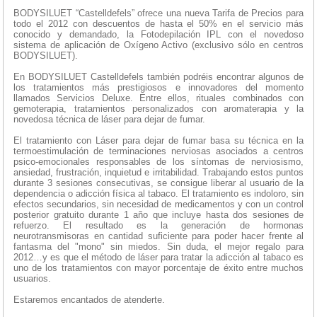
BODYSILUET “Castelldefels” ofrece una nueva Tarifa de Precios para
todo el 2012 con descuentos de hasta el 50% en el servicio más
conocido y demandado, la Fotodepilación IPL con el novedoso
sistema de aplicación de Oxígeno Activo (exclusivo sólo en centros
BODYSILUET).
En BODYSILUET Castelldefels también podréis encontrar algunos de
los tratamientos más prestigiosos e innovadores del momento
llamados Servicios Deluxe. Entre ellos, rituales combinados con
gemoterapia, tratamientos personalizados con aromaterapia y la
novedosa técnica de láser para dejar de fumar.
El tratamiento con Láser para dejar de fumar basa su técnica en la
termoestimulación de terminaciones nerviosas asociados a centros
psico-emocionales responsables de los síntomas de nerviosismo,
ansiedad, frustración, inquietud e irritabilidad. Trabajando estos puntos
durante 3 sesiones consecutivas, se consigue liberar al usuario de la
dependencia o adicción física al tabaco. El tratamiento es indoloro, sin
efectos secundarios, sin necesidad de medicamentos y con un control
posterior gratuito durante 1 año que incluye hasta dos sesiones de
refuerzo. El resultado es la generación de hormonas
neurotransmisoras en cantidad suficiente para poder hacer frente al
fantasma del "mono" sin miedos. Sin duda, el mejor regalo para
2012…y es que el método de láser para tratar la adicción al tabaco es
uno de los tratamientos con mayor porcentaje de éxito entre muchos
usuarios.
Estaremos encantados de atenderte.