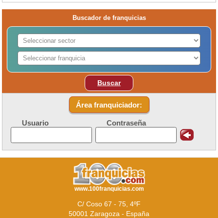
Buscador de franquicias
Buscar
Área franquiciador:
Usuario
Contraseña
www.100franquicias.com
C/ Coso 67 - 75, 4ºF
50001 Zaragoza - España