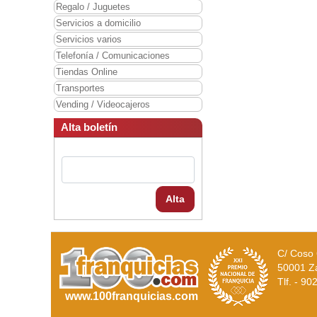
Regalo / Juguetes
Servicios a domicilio
Servicios varios
Telefonía / Comunicaciones
Tiendas Online
Transportes
Vending / Videocajeros
Alta boletín
Alta
C/ Coso 
50001 Z
Tlf. - 9
www.100franquicias.com