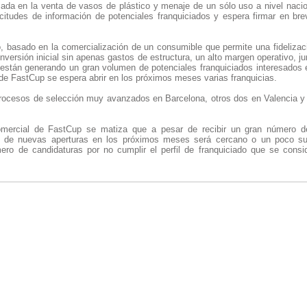
zada en la venta de vasos de plástico y menaje de un sólo uso a nivel nacio
citudes de información de potenciales franquiciados y espera firmar en br
, basado en la comercialización de un consumible que permite una fideliza
 inversión inicial sin apenas gastos de estructura, un alto margen operativo, j
están generando un gran volumen de potenciales franquiciados interesados 
 de FastCup se espera abrir en los próximos meses varias franquicias.
ocesos de selección muy avanzados en Barcelona, otros dos en Valencia y 
mercial de FastCup se matiza que a pesar de recibir un gran número de
o de nuevas aperturas en los próximos meses será cercano o un poco supe
ro de candidaturas por no cumplir el perfil de franquiciado que se consi