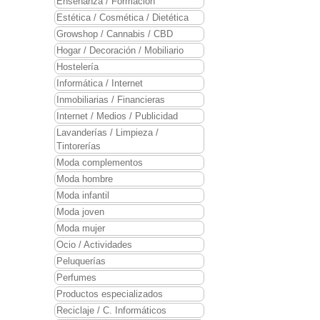
Enseñanza / Formación
Estética / Cosmética / Dietética
Growshop / Cannabis / CBD
Hogar / Decoración / Mobiliario
Hostelería
Informática / Internet
Inmobiliarias / Financieras
Internet / Medios / Publicidad
Lavanderías / Limpieza /
Tintorerías
Moda complementos
Moda hombre
Moda infantil
Moda joven
Moda mujer
Ocio / Actividades
Peluquerías
Perfumes
Productos especializados
Reciclaje / C. Informáticos