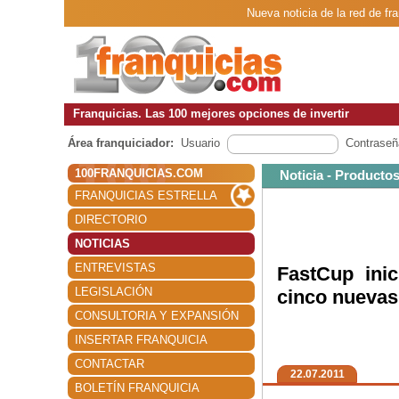
Nueva noticia de la red de fr
Franquicias. Las 100 mejores opciones de invertir
Área franquiciador:
Usuario
Contraseñ
100FRANQUICIAS.COM
Noticia - Producto
FRANQUICIAS ESTRELLA
DIRECTORIO
NOTICIAS
ENTREVISTAS
FastCup inic
LEGISLACIÓN
cinco nuevas
CONSULTORIA Y EXPANSIÓN
INSERTAR FRANQUICIA
CONTACTAR
22.07.2011
BOLETÍN FRANQUICIA