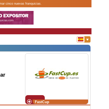
rmar cinco nuevas franquicias.
ar
FastCup