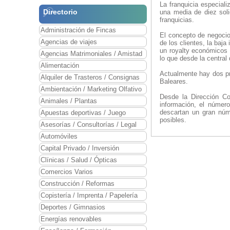
La franquicia especiali
Directorio
una media de diez soli
franquicias.
Administración de Fincas
El concepto de negocio
Agencias de viajes
de los clientes, la baja
un royalty económicos 
Agencias Matrimoniales / Amistad
lo que desde la central
Alimentación
Actualmente hay dos pr
Alquiler de Trasteros / Consignas
Baleares.
Ambientación / Marketing Olfativo
Desde la Dirección Co
Animales / Plantas
información, el númer
descartan un gran núme
Apuestas deportivas / Juego
posibles.
Asesorías / Consultorías / Legal
Automóviles
Capital Privado / Inversión
Clínicas / Salud / Ópticas
Comercios Varios
Construcción / Reformas
Copistería / Imprenta / Papelería
Deportes / Gimnasios
Energías renovables