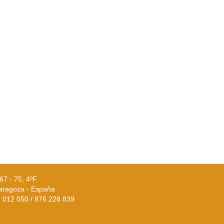
67 - 75, 4ºF
aragoza - España
02 012 050 / 976 228 839