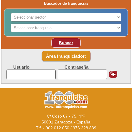
Buscador de franquicias
Buscar
Área franquiciador:
Usuario
Contraseña
www.100franquicias.com
C/ Coso 67 - 75, 4ºF
50001 Zaragoza - España
Tlf. - 902 012 050 / 976 228 839