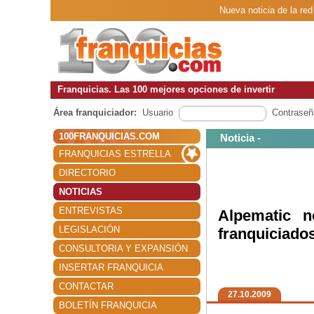
Nueva noticia de la re
Franquicias. Las 100 mejores opciones de invertir
Área franquiciador:
Usuario
Contraseñ
100FRANQUICIAS.COM
Noticia -
FRANQUICIAS ESTRELLA
DIRECTORIO
NOTICIAS
ENTREVISTAS
Alpematic 
LEGISLACIÓN
franquiciado
CONSULTORIA Y EXPANSIÓN
INSERTAR FRANQUICIA
CONTACTAR
27.10.2009
BOLETÍN FRANQUICIA