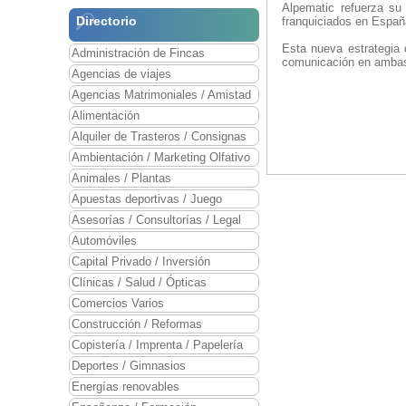
Alpematic refuerza su
Directorio
franquiciados en Españ
Esta nueva estrategia 
Administración de Fincas
comunicación en ambas d
Agencias de viajes
Agencias Matrimoniales / Amistad
Alimentación
Alquiler de Trasteros / Consignas
Ambientación / Marketing Olfativo
Animales / Plantas
Apuestas deportivas / Juego
Asesorías / Consultorías / Legal
Automóviles
Capital Privado / Inversión
Clínicas / Salud / Ópticas
Comercios Varios
Construcción / Reformas
Copistería / Imprenta / Papelería
Deportes / Gimnasios
Energías renovables