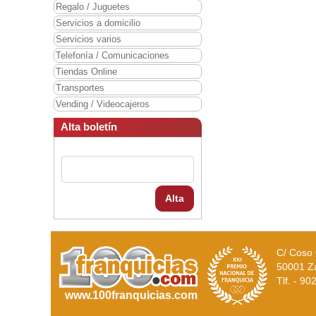
Regalo / Juguetes
Servicios a domicilio
Servicios varios
Telefonía / Comunicaciones
Tiendas Online
Transportes
Vending / Videocajeros
Alta boletín
Alta
C/ Coso 
50001 Z
Tlf. - 9
www.100franquicias.com