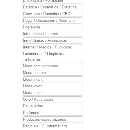
Enseñanza / Formación
Estética / Cosmética / Dietética
Growshop / Cannabis / CBD
Hogar / Decoración / Mobiliario
Hostelería
Informática / Internet
Inmobiliarias / Financieras
Internet / Medios / Publicidad
Lavanderías / Limpieza /
Tintorerías
Moda complementos
Moda hombre
Moda infantil
Moda joven
Moda mujer
Ocio / Actividades
Peluquerías
Perfumes
Productos especializados
Reciclaje / C. Informáticos