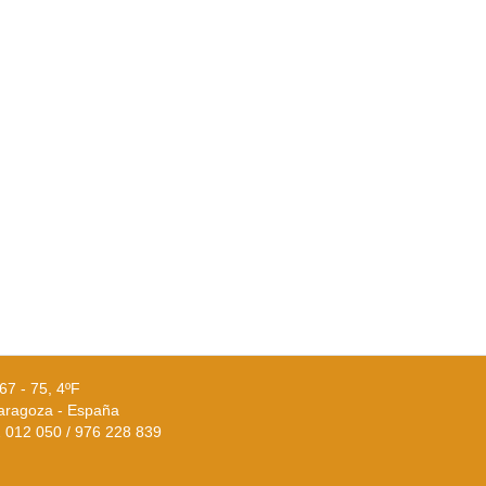
67 - 75, 4ºF
aragoza - España
02 012 050 / 976 228 839