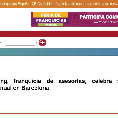
 franquicias España. CE Consulting, franquicia de asesorías, celebra su con
a
ng, franquicia de asesorías, celebra 
nual en Barcelona