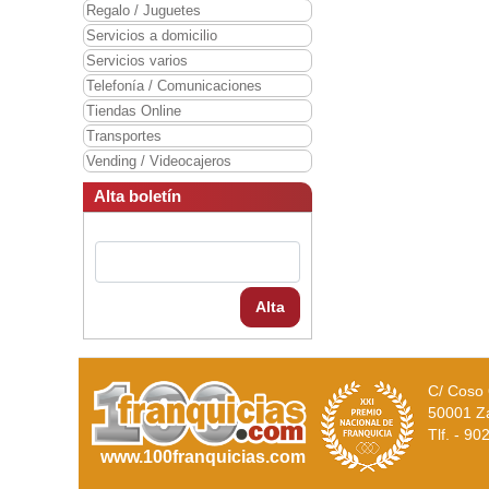
Regalo / Juguetes
Servicios a domicilio
Servicios varios
Telefonía / Comunicaciones
Tiendas Online
Transportes
Vending / Videocajeros
Alta boletín
Alta
C/ Coso 
50001 Z
Tlf. - 9
www.100franquicias.com