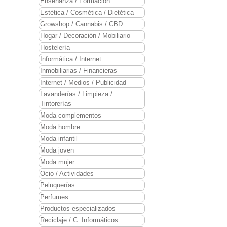
Enseñanza / Formación
Estética / Cosmética / Dietética
Growshop / Cannabis / CBD
Hogar / Decoración / Mobiliario
Hostelería
Informática / Internet
Inmobiliarias / Financieras
Internet / Medios / Publicidad
Lavanderías / Limpieza /
Tintorerías
Moda complementos
Moda hombre
Moda infantil
Moda joven
Moda mujer
Ocio / Actividades
Peluquerías
Perfumes
Productos especializados
Reciclaje / C. Informáticos