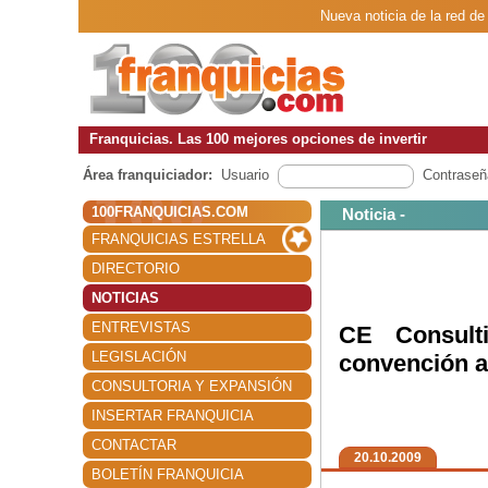
Nueva noticia de la red de
Franquicias. Las 100 mejores opciones de invertir
Área franquiciador:
Usuario
Contraseñ
100FRANQUICIAS.COM
Noticia -
FRANQUICIAS ESTRELLA
DIRECTORIO
NOTICIAS
ENTREVISTAS
CE Consulti
LEGISLACIÓN
convención a
CONSULTORIA Y EXPANSIÓN
INSERTAR FRANQUICIA
CONTACTAR
20.10.2009
BOLETÍN FRANQUICIA