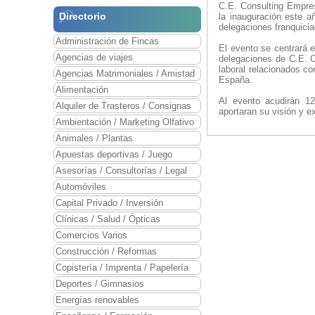
C.E. Consulting Empres
Directorio
la inauguración este a
delegaciones franquici
Administración de Fincas
El evento se centrará e
Agencias de viajes
delegaciones de C.E. C
laboral relacionados c
Agencias Matrimoniales / Amistad
España.
Alimentación
Al evento acudirán 1
Alquiler de Trasteros / Consignas
aportaran su visión y e
Ambientación / Marketing Olfativo
Animales / Plantas
Apuestas deportivas / Juego
Asesorías / Consultorías / Legal
Automóviles
Capital Privado / Inversión
Clínicas / Salud / Ópticas
Comercios Varios
Construcción / Reformas
Copistería / Imprenta / Papelería
Deportes / Gimnasios
Energías renovables