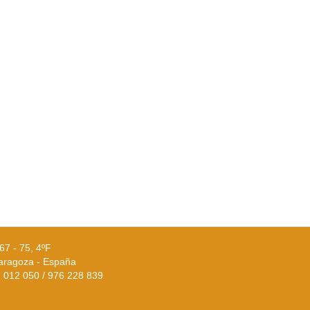
67 - 75, 4ºF
aragoza - España
02 012 050 / 976 228 839