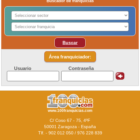
Buscador de franquicias
Buscar
Área franquiciador:
Usuario
Contraseña
www.100franquicias.com
C/ Coso 67 - 75, 4ºF
50001 Zaragoza - España
Tlf. - 902 012 050 / 976 228 839