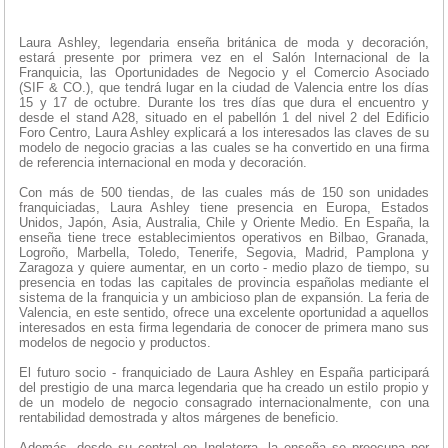
Laura Ashley, legendaria enseña británica de moda y decoración,
estará presente por primera vez en el Salón Internacional de la
Franquicia, las Oportunidades de Negocio y el Comercio Asociado
(SIF & CO.), que tendrá lugar en la ciudad de Valencia entre los días
15 y 17 de octubre. Durante los tres días que dura el encuentro y
desde el stand A28, situado en el pabellón 1 del nivel 2 del Edificio
Foro Centro, Laura Ashley explicará a los interesados las claves de su
modelo de negocio gracias a las cuales se ha convertido en una firma
de referencia internacional en moda y decoración.
Con más de 500 tiendas, de las cuales más de 150 son unidades
franquiciadas, Laura Ashley tiene presencia en Europa, Estados
Unidos, Japón, Asia, Australia, Chile y Oriente Medio. En España, la
enseña tiene trece establecimientos operativos en Bilbao, Granada,
Logroño, Marbella, Toledo, Tenerife, Segovia, Madrid, Pamplona y
Zaragoza y quiere aumentar, en un corto - medio plazo de tiempo, su
presencia en todas las capitales de provincia españolas mediante el
sistema de la franquicia y un ambicioso plan de expansión. La feria de
Valencia, en este sentido, ofrece una excelente oportunidad a aquellos
interesados en esta firma legendaria de conocer de primera mano sus
modelos de negocio y productos.
El futuro socio - franquiciado de Laura Ashley en España participará
del prestigio de una marca legendaria que ha creado un estilo propio y
de un modelo de negocio consagrado internacionalmente, con una
rentabilidad demostrada y altos márgenes de beneficio.
Además, desde su central en Inglaterra, la enseña se preocupa por