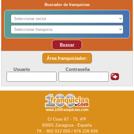
Buscador de franquicias
Buscar
Área franquiciador:
Usuario
Contraseña
www.100franquicias.com
C/ Coso 67 - 75, 4ºF
50001 Zaragoza - España
Tlf. - 902 012 050 / 976 228 839