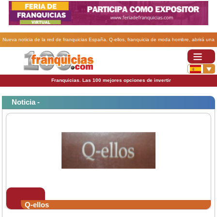
Nueva noticia de la red de franquicias España. Q-ellos, franquicia de moda hombre, abrirá una
tienda propia en Madrid.
Franquicias. Las 100 mejores opciones de invertir
Noticia -
Q-ellos