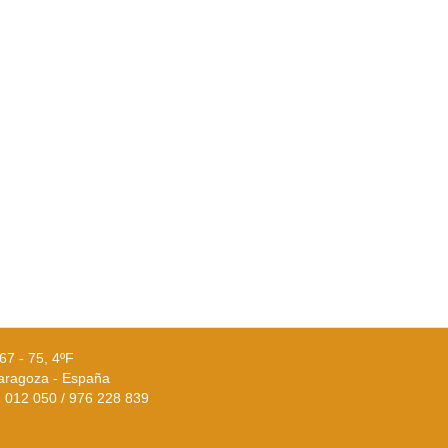
67 - 75, 4ºF
aragoza - España
02 012 050 / 976 228 839