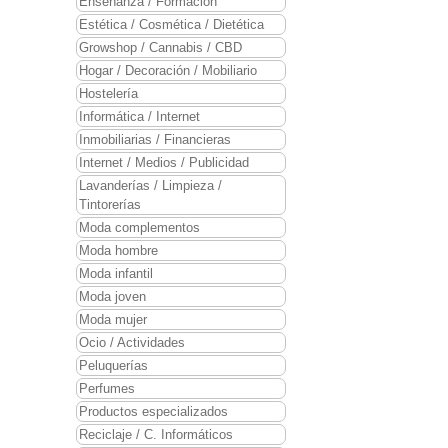
Enseñanza / Formación
Estética / Cosmética / Dietética
Growshop / Cannabis / CBD
Hogar / Decoración / Mobiliario
Hostelería
Informática / Internet
Inmobiliarias / Financieras
Internet / Medios / Publicidad
Lavanderías / Limpieza /
Tintorerías
Moda complementos
Moda hombre
Moda infantil
Moda joven
Moda mujer
Ocio / Actividades
Peluquerías
Perfumes
Productos especializados
Reciclaje / C. Informáticos