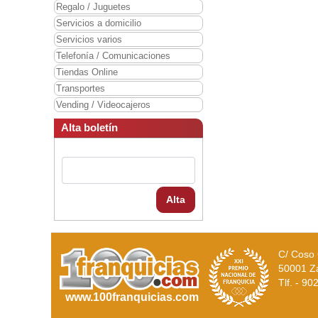
Regalo / Juguetes
Servicios a domicilio
Servicios varios
Telefonía / Comunicaciones
Tiendas Online
Transportes
Vending / Videocajeros
Alta boletín
Alta
C/ Coso 
50001 Z
Tlf. - 9
www.100franquicias.com