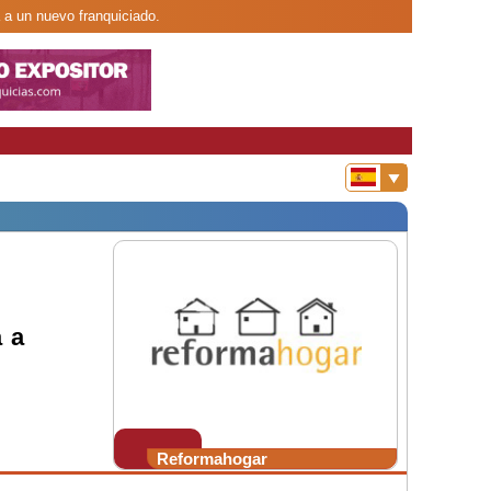
 a un nuevo franquiciado.
a a
Reformahogar