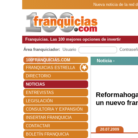
Nueva noticia de la red 
Franquicias. Las 100 mejores opciones de invertir
Área franquiciador:
Usuario
Contraseñ
100FRANQUICIAS.COM
Noticia -
FRANQUICIAS ESTRELLA
DIRECTORIO
NOTICIAS
ENTREVISTAS
Reformahogar
LEGISLACIÓN
un nuevo fra
CONSULTORIA Y EXPANSIÓN
INSERTAR FRANQUICIA
CONTACTAR
20.07.2009
BOLETÍN FRANQUICIA