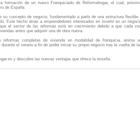
la formación de un nuevo Franquiciado de Reformahogar, el cual, próxim
tro de España.
ue su concepto de negocio, fundamentado a partir de una estructura flexible
do. Este hecho atrae a emprendedores interesados en invertir en un nego
que el sector de las reformas está en crecimiento debido a que cada v
viviendas antes que adquirir una de obra nueva.
en reformas completas de vivienda en modalidad de franquicia, anima a
 durante el verano a fin de poder iniciar su propio negocio tras la vuelta de 
gar.es y descubre las nuevas ventajas que ofrece la enseña.