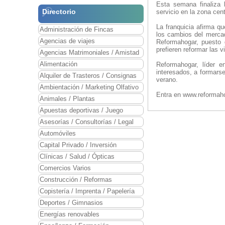
Esta semana finaliza 
Directorio
servicio en la zona cen
La franquicia afirma q
Administración de Fincas
los cambios del merca
Agencias de viajes
Reformahogar, puesto 
prefieren reformar las 
Agencias Matrimoniales / Amistad
Alimentación
Reformahogar, líder 
interesados, a formarse
Alquiler de Trasteros / Consignas
verano.
Ambientación / Marketing Olfativo
Entra en www.reformaho
Animales / Plantas
Apuestas deportivas / Juego
Asesorías / Consultorías / Legal
Automóviles
Capital Privado / Inversión
Clínicas / Salud / Ópticas
Comercios Varios
Construcción / Reformas
Copistería / Imprenta / Papelería
Deportes / Gimnasios
Energías renovables