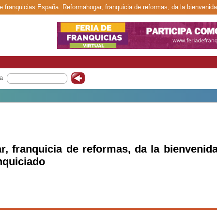
de franquicias España. Reformahogar, franquicia de reformas, da la bienvenida
a
, franquicia de reformas, da la bienvenid
nquiciado