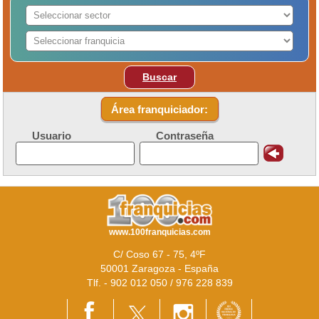
Buscar
Área franquiciador:
Usuario
Contraseña
www.100franquicias.com
C/ Coso 67 - 75, 4ºF
50001 Zaragoza - España
Tlf. - 902 012 050 / 976 228 839