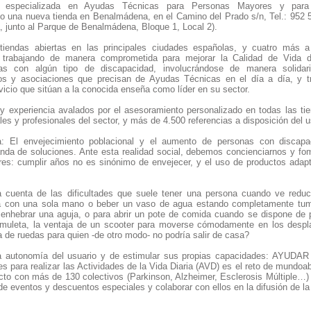
a especializada en Ayudas Técnicas para Personas Mayores y par
to una nueva tienda en Benalmádena, en el Camino del Prado s/n, Tel.: 952 
, junto al Parque de Benalmádena, Bloque 1, Local 2).
iendas abiertas en las principales ciudades españolas, y cuatro más a 
 trabajando de manera comprometida para mejorar la Calidad de Vida 
s con algún tipo de discapacidad, involucrándose de manera solidar
ivos y asociaciones que precisan de Ayudas Técnicas en el día a día, y t
icio que sitúan a la conocida enseña como líder en su sector.
 y experiencia avalados por el asesoramiento personalizado en todas las ti
s y profesionales del sector, y más de 4.500 referencias a disposición del u
ña: El envejecimiento poblacional y el aumento de personas con discap
da de soluciones. Ante esta realidad social, debemos concienciarnos y fom
es: cumplir años no es sinónimo de envejecer, y el uso de productos ada
 cuenta de las dificultades que suele tener una persona cuando ve redu
 con una sola mano o beber un vaso de agua estando completamente tumb
enhebrar una aguja, o para abrir un pote de comida cuando se dispone de 
muleta, la ventaja de un scooter para moverse cómodamente en los desplaz
a de ruedas para quien -de otro modo- no podría salir de casa?
la autonomía del usuario y de estimular sus propias capacidades: AYUDAR 
es para realizar las Actividades de la Vida Diaria (AVD) es el reto de mundoa
acto con más de 130 colectivos (Parkinson, Alzheimer, Esclerosis Múltiple…)
de eventos y descuentos especiales y colaborar con ellos en la difusión de l