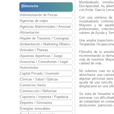
Mundoabuelo, enseñ
Directorio
Discapacidad, ha abier
con Avda. García Lorca
Administración de Fincas
Con una veintena de t
Agencias de viajes
mundoabuelo continúa
Mayores y de aquella
Agencias Matrimoniales / Amistad
profesionales, colect
Alimentación
valores de Ayuda y Serv
Alquiler de Trasteros / Consignas
Una amplia trayectoria
Ambientación / Marketing Olfativo
Terapeutas Ocupacionale
Animales / Plantas
Filosofía de la ense
incrementando la deman
Apuestas deportivas / Juego
vida de nuestros Mayor
Asesorías / Consultorías / Legal
calidad de vida.
Automóviles
No solemos caer en la
Capital Privado / Inversión
abrocharse una camisa
algunas personas para 
Clínicas / Salud / Ópticas
ayuda de una sencilla 
Comercios Varios
desplazarse en una sill
Construcción / Reformas
Se trata de fomentar 
Copistería / Imprenta / Papelería
personas con dificultad
de solidaridad en cont
Deportes / Gimnasios
donaciones, patrocinio 
Energías renovables