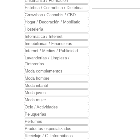
Enseñanza / Formación
Estética / Cosmética / Dietética
Growshop / Cannabis / CBD
Hogar / Decoración / Mobiliario
Hostelería
Informática / Internet
Inmobiliarias / Financieras
Internet / Medios / Publicidad
Lavanderías / Limpieza /
Tintorerías
Moda complementos
Moda hombre
Moda infantil
Moda joven
Moda mujer
Ocio / Actividades
Peluquerías
Perfumes
Productos especializados
Reciclaje / C. Informáticos