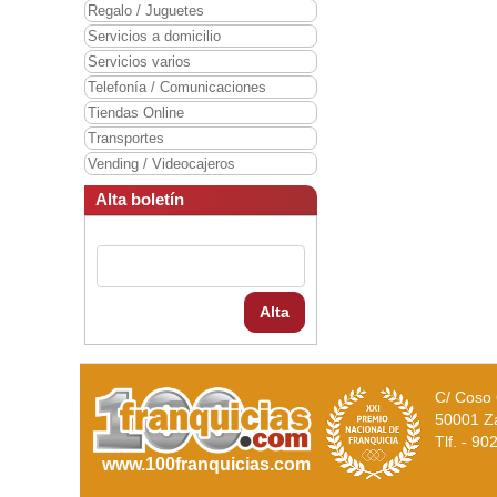
Regalo / Juguetes
Servicios a domicilio
Servicios varios
Telefonía / Comunicaciones
Tiendas Online
Transportes
Vending / Videocajeros
Alta boletín
Alta
C/ Coso 
50001 Z
Tlf. - 9
www.100franquicias.com