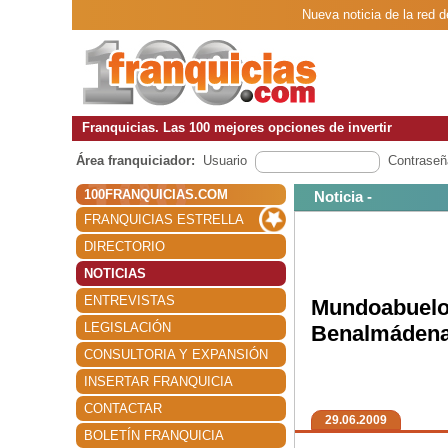
Nueva noticia de la red
Franquicias. Las 100 mejores opciones de invertir
Área franquiciador:
Usuario
Contraseñ
100FRANQUICIAS.COM
Noticia -
FRANQUICIAS ESTRELLA
DIRECTORIO
NOTICIAS
ENTREVISTAS
Mundoabuelo
LEGISLACIÓN
Benalmádena
CONSULTORIA Y EXPANSIÓN
INSERTAR FRANQUICIA
CONTACTAR
29.06.2009
BOLETÍN FRANQUICIA