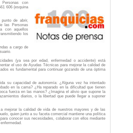
a Personas con
561 606 (esquina
punto de abrir,
de las Personas
ia con aquellos
ransmitiendo los
endas a cargo de
suario.
acidades (ya sea por edad, enfermedad o accidente) está
entar el uso de Ayudas Técnicas para mejorar la calidad de
ptados es fundamental para continuar gozando de una óptima
cida su capacidad de autonomía: ¿Alguna vez ha intentado
ado en la cama? ¿Ha reparado en la dificultad que tienen
poca fuerza en las manos? ¿Imagina el alivio que supone la
amientos diarios, o la libertad que puede llegar a suponer
a mejorar la calidad de vida de nuestros mayores y de las
buelo, quien junto a su faceta comercial mantiene una política
 para conocer sus necesidades, colaborar con ellos mediante
a enfermedad.