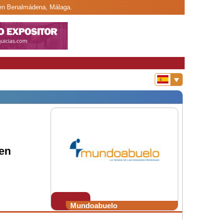
 en Benalmádena, Málaga.
en
Mundoabuelo