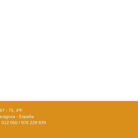
67 - 75, 4ºF
aragoza - España
02 012 050 / 976 228 839