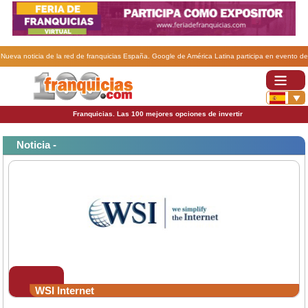
Nueva noticia de la red de franquicias España. Google de América Latina participa en evento de
entrenamiento organizado por WSI .
Franquicias. Las 100 mejores opciones de invertir
Noticia -
WSI Internet