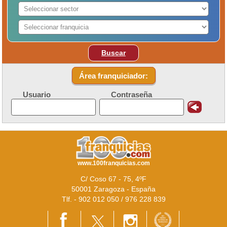
Buscar
Área franquiciador:
Usuario
Contraseña
www.100franquicias.com
C/ Coso 67 - 75, 4ºF
50001 Zaragoza - España
Tlf. - 902 012 050 / 976 228 839