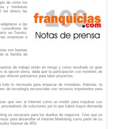
mplo de cómo los
eñas y medianas
 les ofrece las
 adaptarse a las
 consultores de
triz en Toronto,
anas empresas a
Estas son buenas
de la familia de
puestos de trabajo están en riesgo y como resultado un gran
” es la opción obvia, dada que la participación con nombres de
 que ofrecen préstamos para tales proyectos.
cia todo lo necesario para empezar de inmediato. Además, la
iones de tecnología reconocidas son recursos importantes para
esas que ven al Internet como un medio para impulsar sus
 proveedores de soluciones por lo que habrá mayor demanda
eting es necesario para los dueños de negocios. Creo que se
sas para desarrollar el Internet Marketing como parte de su
ultor Internet de WSI