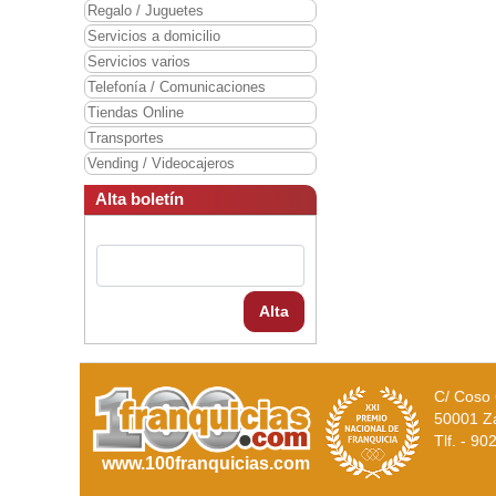
Regalo / Juguetes
Servicios a domicilio
Servicios varios
Telefonía / Comunicaciones
Tiendas Online
Transportes
Vending / Videocajeros
Alta boletín
Alta
C/ Coso 
50001 Z
Tlf. - 9
www.100franquicias.com