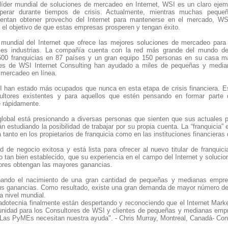
líder mundial de soluciones de mercadeo en Internet, WSI es un claro eje
perar durante tiempos de crisis. Actualmente, mientras muchas pequ
ntan obtener provecho del Internet para mantenerse en el mercado, WSI
 el objetivo de que estas empresas prosperen y tengan éxito.
a mundial del Internet que ofrece las mejores soluciones de mercadeo para
les industrias. La compañía cuenta con la red más grande del mundo de
500 franquicias en 87 países y un gran equipo 150 personas en su casa ma
res de WSI Internet Consulting han ayudado a miles de pequeñas y medi
e mercadeo en línea.
I han estado más ocupados que nunca en esta etapa de crisis financiera. 
sultores existentes y para aquellos que estén pensando en formar parte 
e rápidamente.
 global está presionando a diversas personas que sienten que sus actuales 
án estudiando la posibilidad de trabajar por su propia cuenta. La “franquicia
tanto en los propietarios de franquicia como en las instituciones financieras
 de negocio exitosa y está lista para ofrecer al nuevo titular de franqui
o tan bien establecido, que su experiencia en el campo del Internet y soluc
ores obtengan las mayores ganancias.
inando el nacimiento de una gran cantidad de pequeñas y medianas empr
us ganancias. Como resultado, existe una gran demanda de mayor número de
a nivel mundial.
dotecnia finalmente están despertando y reconociendo que el Internet Mark
tunidad para los Consultores de WSI y clientes de pequeñas y medianas empre
Las PyMEs necesitan nuestra ayuda". - Chris Murray, Montreal, Canadá- Cons