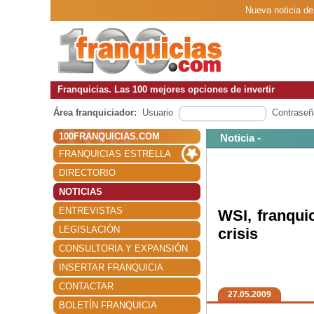
Nueva noticia de
Franquicias. Las 100 mejores opciones de invertir
Área franquiciador:
Usuario
Contraseñ
100FRANQUICIAS.COM
Noticia -
FRANQUICIAS ESTRELLA
DIRECTORIO
NOTICIAS
ENTREVISTAS
WSI, franqui
LEGISLACIÓN
crisis
CONSULTORIA Y EXPANSIÓN
INSERTAR FRANQUICIA
CONTACTAR
27.05.2009
BOLETÍN FRANQUICIA