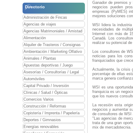
Ganador de premios y 
Directorio
negocios pueden pros
empresas (PyMES) inte
mejores soluciones con
Administración de Fincas
Agencias de viajes
WSI lidera la industri
necesidades de múltip
Agencias Matrimoniales / Amistad
Internet con más de 1
Alimentación
Canadá. Los consulto
realizar su potencial d
Alquiler de Trasteros / Consignas
Ambientación / Marketing Olfativo
Los consultores de WS
noticias para los con
Animales / Plantas
franquiciados que crec
Apuestas deportivas / Juego
Actualmente, la crisis
Asesorías / Consultorías / Legal
porcentaje de ellas est
marca genera confianza 
Automóviles
Capital Privado / Inversión
WSI es una oportunidad
franquicia es un negoci
Clínicas / Salud / Ópticas
que los nuevos consult
Comercios Varios
La recesión esta orig
Construcción / Reformas
negocios y aumentar s
Copistería / Imprenta / Papelería
de consultores de WSI 
"Las agencias de merca
Deportes / Gimnasios
trata de una gran opor
Energías renovables
mix de mercadotecnia. 