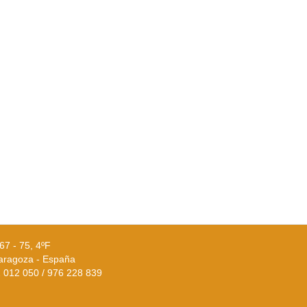
67 - 75, 4ºF
aragoza - España
02 012 050 / 976 228 839