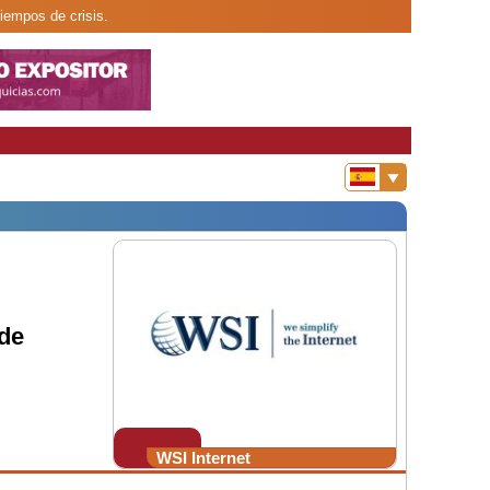
iempos de crisis.
 de
WSI Internet