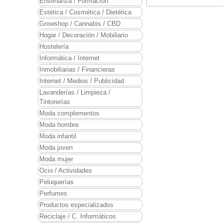
Enseñanza / Formación
Estética / Cosmética / Dietética
Growshop / Cannabis / CBD
Hogar / Decoración / Mobiliario
Hostelería
Informática / Internet
Inmobiliarias / Financieras
Internet / Medios / Publicidad
Lavanderías / Limpieza /
Tintorerías
Moda complementos
Moda hombre
Moda infantil
Moda joven
Moda mujer
Ocio / Actividades
Peluquerías
Perfumes
Productos especializados
Reciclaje / C. Informáticos