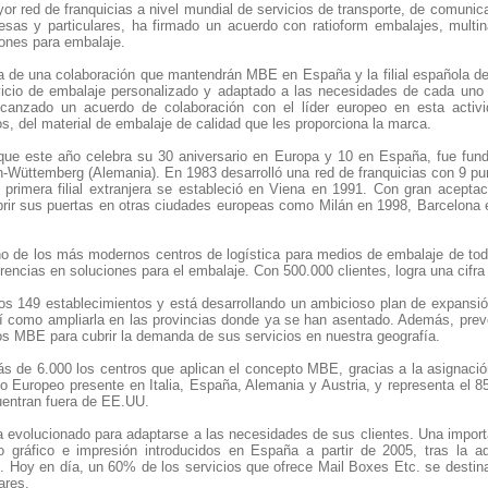
or red de franquicias a nivel mundial de servicios de transporte, de comuni
esas y particulares, ha firmado un acuerdo con ratioform embalajes, multi
iones para embalaje.
a de una colaboración que mantendrán MBE en España y la filial española de 
rvicio de embalaje personalizado y adaptado a las necesidades de cada uno 
canzado un acuerdo de colaboración con el líder europeo en esta activid
s, del material de embalaje de calidad que les proporciona la marca.
que este año celebra su 30 aniversario en Europa y 10 en España, fue fun
Wüttemberg (Alemania). En 1983 desarrolló una red de franquicias con 9 pu
 primera filial extranjera se estableció en Viena en 1991. Con gran aceptaci
abrir sus puertas en otras ciudades europeas como Milán en 1998, Barcelona 
no de los más modernos centros de logística para medios de embalaje de to
rencias en soluciones para el embalaje. Con 500.000 clientes, logra una cifra
 149 establecimientos y está desarrollando un ambicioso plan de expansión 
í como ampliarla en las provincias donde ya se han asentado. Además, prevé 
os MBE para cubrir la demanda de sus servicios en nuestra geografía.
ás de 6.000 los centros que aplican el concepto MBE, gracias a la asigna
o Europeo presente en Italia, España, Alemania y Austria, y representa el
uentran fuera de EE.UU.
 evolucionado para adaptarse a las necesidades de sus clientes. Una importa
o gráfico e impresión introducidos en España a partir de 2005, tras la a
. Hoy en día, un 60% de los servicios que ofrece Mail Boxes Etc. se desti
ares.