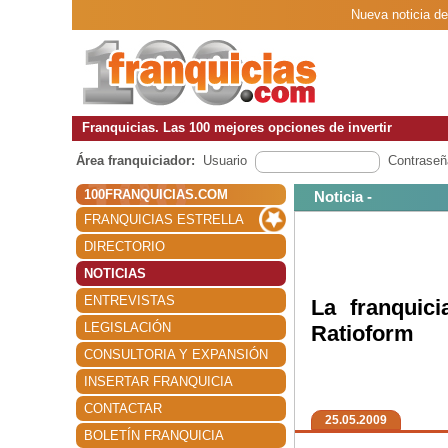
Nueva noticia de
Franquicias. Las 100 mejores opciones de invertir
Área franquiciador:
Usuario
Contraseñ
100FRANQUICIAS.COM
Noticia -
FRANQUICIAS ESTRELLA
DIRECTORIO
NOTICIAS
ENTREVISTAS
La franquic
LEGISLACIÓN
Ratioform
CONSULTORIA Y EXPANSIÓN
INSERTAR FRANQUICIA
CONTACTAR
25.05.2009
BOLETÍN FRANQUICIA