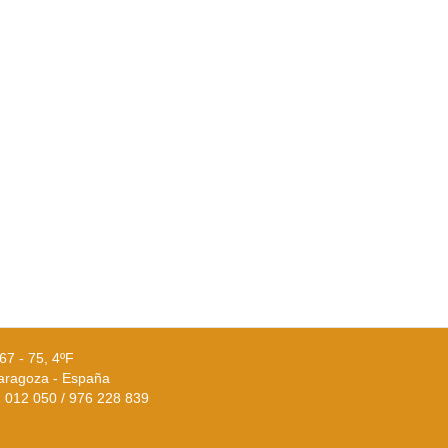
67 - 75, 4ºF
aragoza - España
02 012 050 / 976 228 839