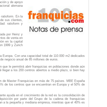
cación y de apoyo
nacional alemana
ratioform. En la
de sus clientes,
ad: ratioform y
dada por Heinz y
ntos de venta en
ón en la capital
en 1999 y Zurich
da Europa. Con una capacidad total de 110.000 m2 dedicados
 de negocio anual de 85 millones de euros.
que le permitirá abrir franquicias en poblaciones donde aún
llegar a los 200 centros abiertos a medio plazo, si bien hay
ción de Master Franquicias en más de 75 países. MBE España
 85% de los centros que se encuentran en Europa y el 50% de
nte ayuda en el crecimiento de la red es la consolidación de
dquisición por parte del Grupo de la cadena de franquicias
nan a la pequeña y mediana empresa, mientras que el 40% es