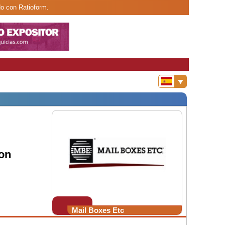
do con Ratioform.
on
Mail Boxes Etc