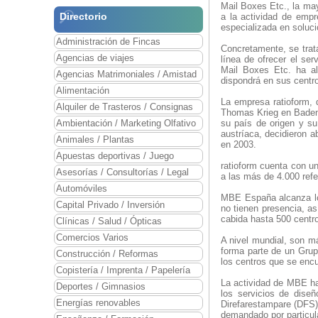
Mail Boxes Etc., la may
Directorio
a la actividad de empr
especializada en soluc
Administración de Fincas
Concretamente, se trat
Agencias de viajes
línea de ofrecer el se
Mail Boxes Etc. ha al
Agencias Matrimoniales / Amistad
dispondrá en sus centro
Alimentación
La empresa ratioform, 
Alquiler de Trasteros / Consignas
Thomas Krieg en Baden-
Ambientación / Marketing Olfativo
su país de origen y su
austríaca, decidieron 
Animales / Plantas
en 2003.
Apuestas deportivas / Juego
ratioform cuenta con u
Asesorías / Consultorías / Legal
a las más de 4.000 refe
Automóviles
MBE España alcanza los
Capital Privado / Inversión
no tienen presencia, as
cabida hasta 500 centr
Clínicas / Salud / Ópticas
Comercios Varios
A nivel mundial, son m
forma parte de un Grup
Construcción / Reformas
los centros que se enc
Copistería / Imprenta / Papelería
La actividad de MBE ha
Deportes / Gimnasios
los servicios de diseñ
Energías renovables
Direfarestampare (DFS)
demandado por particul