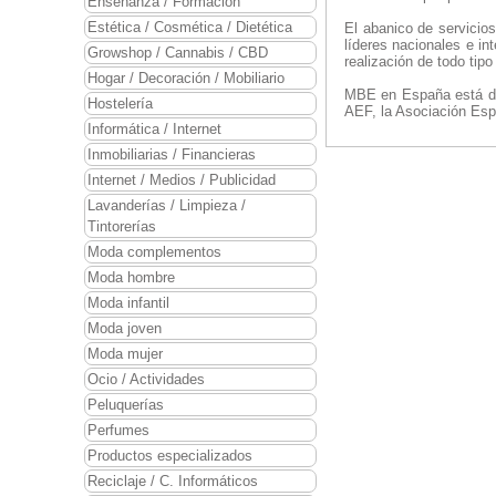
Enseñanza / Formación
Estética / Cosmética / Dietética
El abanico de servicio
líderes nacionales e in
Growshop / Cannabis / CBD
realización de todo tip
Hogar / Decoración / Mobiliario
MBE en España está dir
Hostelería
AEF, la Asociación Esp
Informática / Internet
Inmobiliarias / Financieras
Internet / Medios / Publicidad
Lavanderías / Limpieza /
Tintorerías
Moda complementos
Moda hombre
Moda infantil
Moda joven
Moda mujer
Ocio / Actividades
Peluquerías
Perfumes
Productos especializados
Reciclaje / C. Informáticos