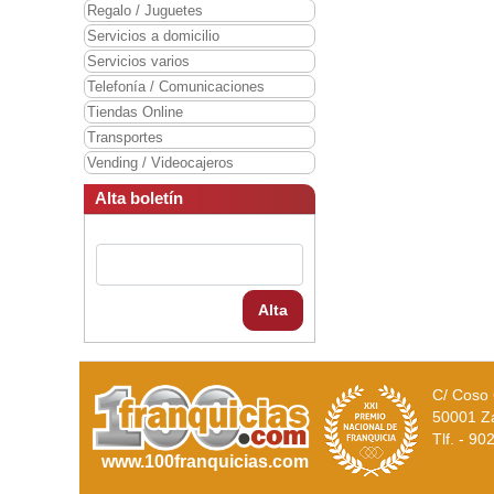
Regalo / Juguetes
Servicios a domicilio
Servicios varios
Telefonía / Comunicaciones
Tiendas Online
Transportes
Vending / Videocajeros
Alta boletín
Alta
C/ Coso 
50001 Z
Tlf. - 9
www.100franquicias.com