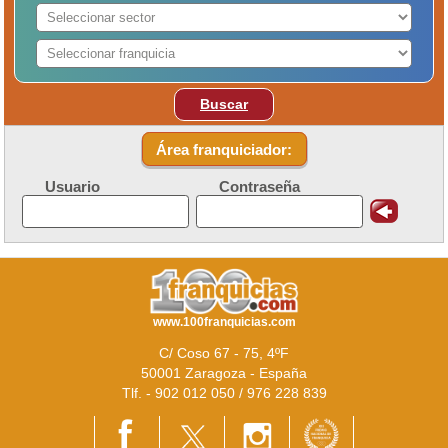
Buscar
Área franquiciador:
Usuario
Contraseña
www.100franquicias.com
C/ Coso 67 - 75, 4ºF
50001 Zaragoza - España
Tlf. - 902 012 050 / 976 228 839