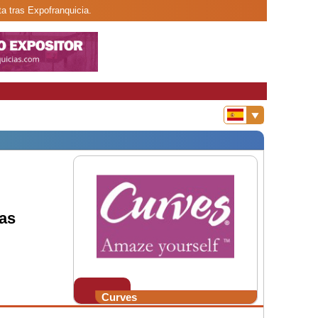
a tras Expofranquicia.
ras
Curves