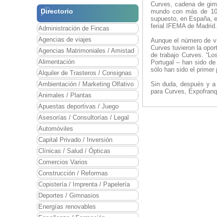
Curves, cadena de gimn
Directorio
mundo con más de 10.0
supuesto, en España, e
ferial IFEMA de Madrid.
Administración de Fincas
Agencias de viajes
Aunque el número de vis
Curves tuvieron la opo
Agencias Matrimoniales / Amistad
de trabajo Curves. “Lo
Alimentación
Portugal – han sido d
sólo han sido el prime
Alquiler de Trasteros / Consignas
Ambientación / Marketing Olfativo
Sin duda, después y a 
para Curves, Expofranqu
Animales / Plantas
Apuestas deportivas / Juego
Asesorías / Consultorías / Legal
Automóviles
Capital Privado / Inversión
Clínicas / Salud / Ópticas
Comercios Varios
Construcción / Reformas
Copistería / Imprenta / Papelería
Deportes / Gimnasios
Energías renovables