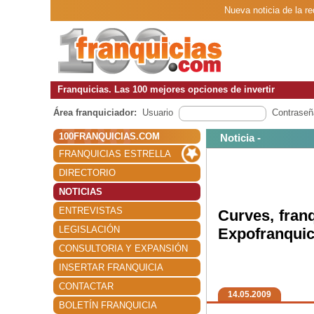
Nueva noticia de la r
Franquicias. Las 100 mejores opciones de invertir
Área franquiciador:
Usuario
Contraseñ
100FRANQUICIAS.COM
Noticia -
FRANQUICIAS ESTRELLA
DIRECTORIO
NOTICIAS
ENTREVISTAS
Curves, fran
LEGISLACIÓN
Expofranquic
CONSULTORIA Y EXPANSIÓN
INSERTAR FRANQUICIA
CONTACTAR
14.05.2009
BOLETÍN FRANQUICIA