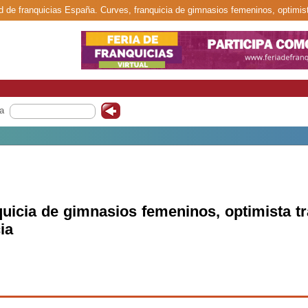
ed de franquicias España. Curves, franquicia de gimnasios femeninos, optimist
a
quicia de gimnasios femeninos, optimista t
ia