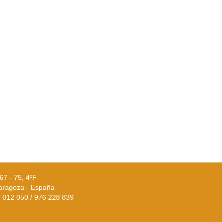
67 - 75, 4ºF
aragoza - España
02 012 050 / 976 228 839