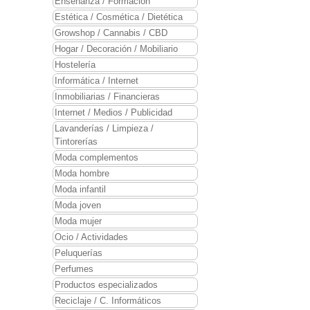
Enseñanza / Formación
Estética / Cosmética / Dietética
Growshop / Cannabis / CBD
Hogar / Decoración / Mobiliario
Hostelería
Informática / Internet
Inmobiliarias / Financieras
Internet / Medios / Publicidad
Lavanderías / Limpieza /
Tintorerías
Moda complementos
Moda hombre
Moda infantil
Moda joven
Moda mujer
Ocio / Actividades
Peluquerías
Perfumes
Productos especializados
Reciclaje / C. Informáticos