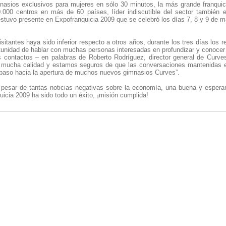
asios exclusivos para mujeres en sólo 30 minutos, la más grande franquici
00 centros en más de 60 países, líder indiscutible del sector también e
stuvo presente en Expofranquicia 2009 que se celebró los días 7, 8 y 9 de ma
itantes haya sido inferior respecto a otros años, durante los tres días los 
rtunidad de hablar con muchas personas interesadas en profundizar y conocer
s contactos – en palabras de Roberto Rodríguez, director general de Curv
e mucha calidad y estamos seguros de que las conversaciones mantenidas 
r paso hacia la apertura de muchos nuevos gimnasios Curves”.
pesar de tantas noticias negativas sobre la economía, una buena y espera
icia 2009 ha sido todo un éxito, ¡misión cumplida!