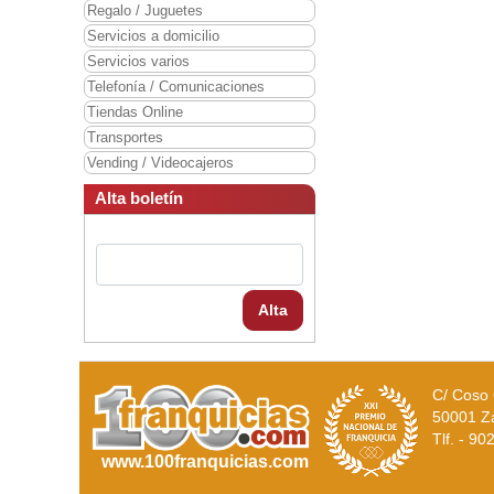
Regalo / Juguetes
Servicios a domicilio
Servicios varios
Telefonía / Comunicaciones
Tiendas Online
Transportes
Vending / Videocajeros
Alta boletín
Alta
C/ Coso 
50001 Z
Tlf. - 9
www.100franquicias.com