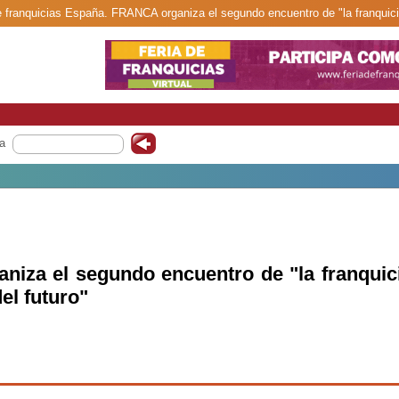
e franquicias España. FRANCA organiza el segundo encuentro de "la franquicia
a
iza el segundo encuentro de "la franquici
el futuro"