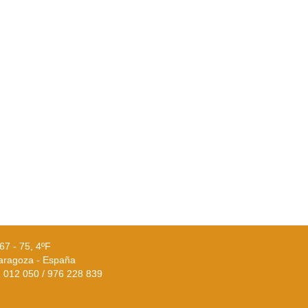
67 - 75, 4ºF
aragoza - España
02 012 050 / 976 228 839