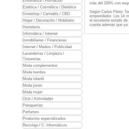
Enseñanza / Formación
más del 200% con resp
Estética / Cosmética / Dietética
Según Carlos Pérez Teno
Growshop / Cannabis / CBD
emprendedor. Los 14 mi
Hogar / Decoración / Mobiliario
el excelente estado de 
cuenta además que ya e
Hostelería
Informática / Internet
Inmobiliarias / Financieras
Internet / Medios / Publicidad
Lavanderías / Limpieza /
Tintorerías
Moda complementos
Moda hombre
Moda infantil
Moda joven
Moda mujer
Ocio / Actividades
Peluquerías
Perfumes
Productos especializados
Reciclaje / C. Informáticos