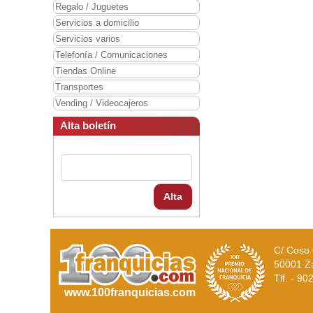
Regalo / Juguetes
Servicios a domicilio
Servicios varios
Telefonía / Comunicaciones
Tiendas Online
Transportes
Vending / Videocajeros
Alta boletín
Alta
C/ Coso 
50001 Z
Tlf. - 9
www.100franquicias.com