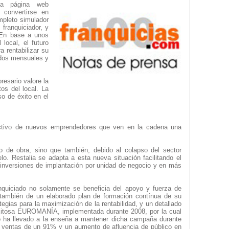
 la página web
n convertirse en
mpleto simulador
franquiciador, y
. En base a unos
local, el futuro
a rentabilizar su
ados mensuales y
esario valore la
tos del local. La
o de éxito en el
colectivo de nuevos emprendedores que ven en la cadena una
 de obra, sino que también, debido al colapso del sector
elo. Restalia se adapta a esta nueva situación facilitando el
nversiones de implantación por unidad de negocio y en más
nquiciado no solamente se beneficia del apoyo y fuerza de
o también de un elaborado plan de formación contínua de su
egias para la maximización de la rentabilidad, y un detallado
xitosa EUROMANÍA, implementada durante 2008, por la cual
ito ha llevado a la enseña a mantener dicha campaña durante
s ventas de un 91% y un aumento de afluencia de público en