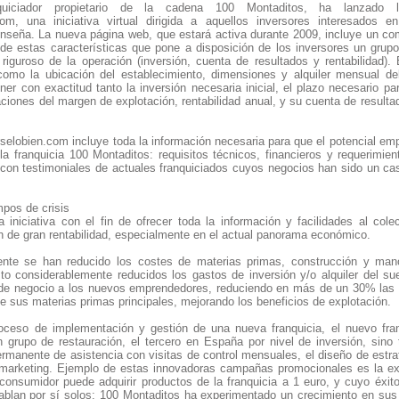
nquiciador propietario de la cadena 100 Montaditos, ha lanzado
om, una iniciativa virtual dirigida a aquellos inversores interesados e
enseña. La nueva página web, que estará activa durante 2009, incluye un co
 de estas características que pone a disposición de los inversores un grupo 
 riguroso de la operación (inversión, cuenta de resultados y rentabilidad)
como la ubicación del establecimiento, dimensiones y alquiler mensual del 
ner con exactitud tanto la inversión necesaria inicial, el plazo necesario par
aciones del margen de explotación, rentabilidad anual, y su cuenta de result
elobien.com incluye toda la información necesaria para que el potencial empr
 la franquicia 100 Montaditos: requisitos técnicos, financieros y requerimien
con testimoniales de actuales franquiciados cuyos negocios han sido un cas
mpos de crisis
 iniciativa con el fin de ofrecer toda la información y facilidades al 
n de gran rentabilidad, especialmente en el actual panorama económico.
te se han reducido los costes de materias primas, construcción y mano
sto considerablemente reducidos los gastos de inversión y/o alquiler del su
de negocio a los nuevos emprendedores, reduciendo en más de un 30% las i
 sus materias primas principales, mejorando los beneficios de explotación.
oceso de implementación y gestión de una nueva franquicia, el nuevo fra
 grupo de restauración, el tercero en España por nivel de inversión, sin
ermanente de asistencia con visitas de control mensuales, el diseño de estrat
 marketing. Ejemplo de estas innovadoras campañas promocionales es la e
 consumidor puede adquirir productos de la franquicia a 1 euro, y cuyo éx
ablan por sí solos: 100 Montaditos ha experimentado un crecimiento en su