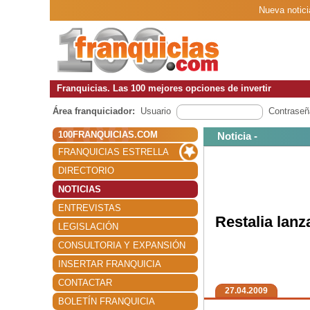
Nueva notici
Franquicias. Las 100 mejores opciones de invertir
Área franquiciador:
Usuario
Contraseñ
100FRANQUICIAS.COM
Noticia -
FRANQUICIAS ESTRELLA
DIRECTORIO
NOTICIAS
ENTREVISTAS
Restalia lanz
LEGISLACIÓN
CONSULTORIA Y EXPANSIÓN
INSERTAR FRANQUICIA
CONTACTAR
27.04.2009
BOLETÍN FRANQUICIA