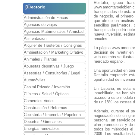
Restalia, grupo fra
Directorio
www.amontarselobien.c
franquiciados de esta 
de negocio, el primero
Administración de Fincas
que ofrece un análisis
Agencias de viajes
sencillos parámetros, 
franquiciado podrá obte
Agencias Matrimoniales / Amistad
nueva inversión, estim
Alimentación
anuales.
Alquiler de Trasteros / Consignas
La página www.amontars
Ambientación / Marketing Olfativo
decisión de invertir en
web además se ilustra 
Animales / Plantas
mercado español.
Apuestas deportivas / Juego
Una oportunidad en tie
Asesorías / Consultorías / Legal
Restalia emprende esta
oportunidad de inversió
Automóviles
Capital Privado / Inversión
En España, no solamen
inmobiliario, se han vi
Clínicas / Salud / Ópticas
acceso a este modelo 
Comercios Varios
de un 18% los costes de
Construcción / Reformas
Además, durante el pr
Copistería / Imprenta / Papelería
negociación de un gran
personal, un servicio p
Deportes / Gimnasios
plan promocional y de
Energías renovables
todos los miércoles el
2009. Los resultados h