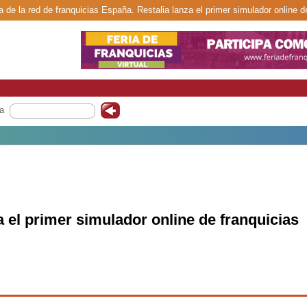
a de la red de franquicias España. Restalia lanza el primer simulador online de
a
a el primer simulador online de franquicias