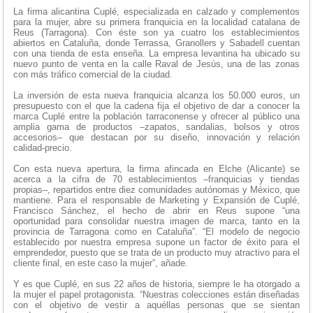
La firma alicantina Cuplé, especializada en calzado y complementos
para la mujer, abre su primera franquicia en la localidad catalana de
Reus (Tarragona). Con éste son ya cuatro los establecimientos
abiertos en Cataluña, donde Terrassa, Granollers y Sabadell cuentan
con una tienda de esta enseña. La empresa levantina ha ubicado su
nuevo punto de venta en la calle Raval de Jesús, una de las zonas
con más tráfico comercial de la ciudad.
La inversión de esta nueva franquicia alcanza los 50.000 euros, un
presupuesto con el que la cadena fija el objetivo de dar a conocer la
marca Cuplé entre la población tarraconense y ofrecer al público una
amplia gama de productos –zapatos, sandalias, bolsos y otros
accesorios– que destacan por su diseño, innovación y relación
calidad-precio.
Con esta nueva apertura, la firma afincada en Elche (Alicante) se
acerca a la cifra de 70 establecimientos –franquicias y tiendas
propias–, repartidos entre diez comunidades autónomas y México, que
mantiene. Para el responsable de Marketing y Expansión de Cuplé,
Francisco Sánchez, el hecho de abrir en Reus supone “una
oportunidad para consolidar nuestra imagen de marca, tanto en la
provincia de Tarragona como en Cataluña”. “El modelo de negocio
establecido por nuestra empresa supone un factor de éxito para el
emprendedor, puesto que se trata de un producto muy atractivo para el
cliente final, en este caso la mujer”, añade.
Y es que Cuplé, en sus 22 años de historia, siempre le ha otorgado a
la mujer el papel protagonista. “Nuestras colecciones están diseñadas
con el objetivo de vestir a aquéllas personas que se sientan