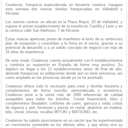
Createsse, franquicia especializada en bisutería creativa, inaugura
esta semana dos nuevas tiendas franquiciadas en Valladolid y
Alicante.
Los nuevos centros se ubican en la Plaza Mayor, 20 de Valladolid, y
supone el primer establecimiento de la enseña en Castilla y León y en
la céntrica calle San Ildefonso, 7 de Alicante.
Estas nuevas aperturas ponen de manifiesto el éxito de su ambicioso
plan de expansión y consolidan a la firma en el sector, gracias a su
potencial de desarrollo y a un sólido concepto de negocio con más de
15 años de experiencia.
De este modo, Createsse cuenta actualmente con 9 establecimientos
y continúa su expansión en España de forma muy positiva. Su
objetivo es llegar a los 12 establecimientos antes de final de año,
abriendo franquicias en poblaciones donde aún no tiene presencia, así
como ampliarla en las provincias donde ya se ha asentado.
Createsse ofrece todo lo necesario para crear y diseñar bisutería y
complementos de forma sencilla, personalizada y económica.
Createsse pone a la venta más de 2000 referencias de calidad
asequibles para todos los bolsillos. Cristal Swarovskiâ; hilos y
complementos Beadalon; cordones de cuero, gamuza y seda; cintas
de organza y piel; fornituras y piezas en metal; abalorios en madera,
tela, cristal, resinas, rocallas MIYUKI y MATSUNO, etc.
Createsse ha sabido posicionarse en un sector que ha experimentado
un crecimiento sostenible en los últimos años, y que ahora vive su