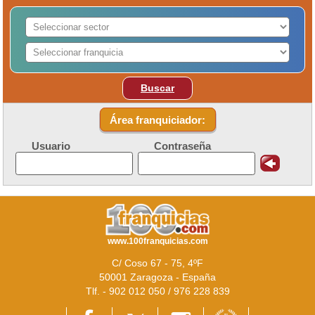
Buscar
Área franquiciador:
Usuario
Contraseña
www.100franquicias.com
C/ Coso 67 - 75, 4ºF
50001 Zaragoza - España
Tlf. - 902 012 050 / 976 228 839