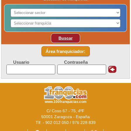
Buscar
Área franquiciador:
Usuario
Contraseña
www.100franquicias.com
C/ Coso 67 - 75, 4ºF
50001 Zaragoza - España
Tlf. - 902 012 050 / 976 228 839