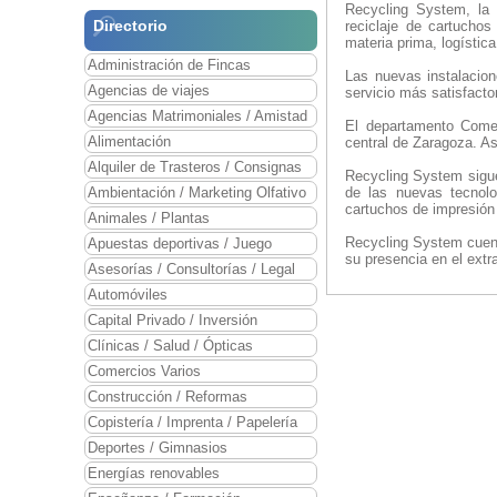
Recycling System, la 
Directorio
reciclaje de cartucho
materia prima, logístic
Administración de Fincas
Las nuevas instalacion
Agencias de viajes
servicio más satisfactor
Agencias Matrimoniales / Amistad
El departamento Comer
Alimentación
central de Zaragoza. As
Alquiler de Trasteros / Consignas
Recycling System sigue
Ambientación / Marketing Olfativo
de las nuevas tecnolo
cartuchos de impresión
Animales / Plantas
Recycling System cuent
Apuestas deportivas / Juego
su presencia en el extra
Asesorías / Consultorías / Legal
Automóviles
Capital Privado / Inversión
Clínicas / Salud / Ópticas
Comercios Varios
Construcción / Reformas
Copistería / Imprenta / Papelería
Deportes / Gimnasios
Energías renovables