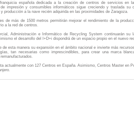
franquicia española dedicada a la creación de centros de servicios en l
s de impresión y consumibles informáticos sigue creciendo y traslada su
a y producción a la nave recién adquirida en las proximidades de Zaragoza.
es de más de 1500 metros permitirán mejorar el rendimiento de la producc
io a la red de centros.
cial, Administración e Informático de Recycling System continuarán su l
imismo el desarrollo del I+D+i dispondrá de un espacio propio en el nuevo rec
 de esta manera su expansión en el ámbito nacional e invierte más recursos 
gías, tan necesarias como imprescindibles, para crear una marca blanc
 remanufacturados.
a actualmente con 127 Centros en España. Asimismo, Centros Master en Por
njero.