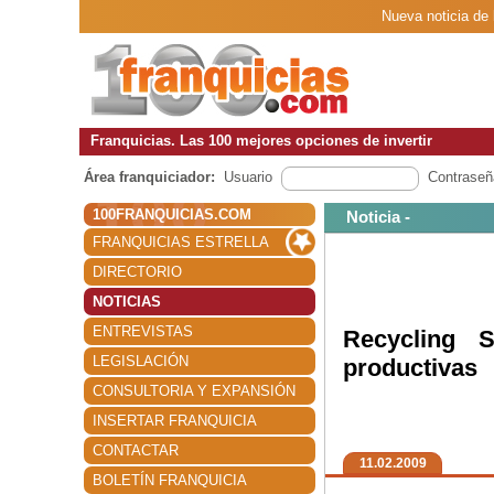
Nueva noticia de 
Franquicias. Las 100 mejores opciones de invertir
Área franquiciador:
Usuario
Contraseñ
100FRANQUICIAS.COM
Noticia -
FRANQUICIAS ESTRELLA
DIRECTORIO
NOTICIAS
ENTREVISTAS
Recycling S
LEGISLACIÓN
productivas
CONSULTORIA Y EXPANSIÓN
INSERTAR FRANQUICIA
CONTACTAR
11.02.2009
BOLETÍN FRANQUICIA