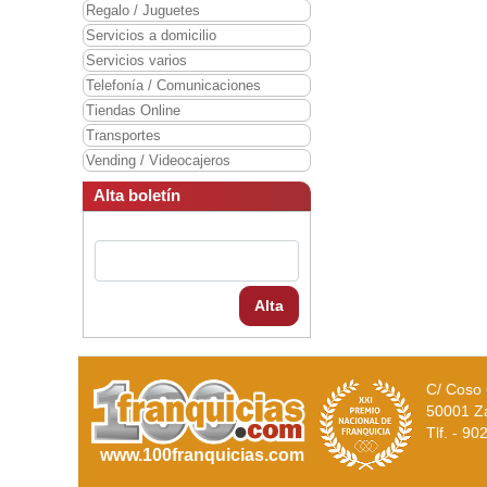
Regalo / Juguetes
Servicios a domicilio
Servicios varios
Telefonía / Comunicaciones
Tiendas Online
Transportes
Vending / Videocajeros
Alta boletín
Alta
C/ Coso 
50001 Z
Tlf. - 9
www.100franquicias.com