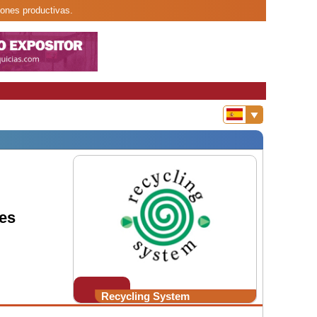
iones productivas.
es
Recycling System