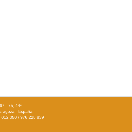
67 - 75, 4ºF
aragoza - España
02 012 050 / 976 228 839