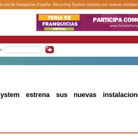
la red de franquicias España. Recycling System estrena sus nuevas instalac
a
ystem estrena sus nuevas instalacion