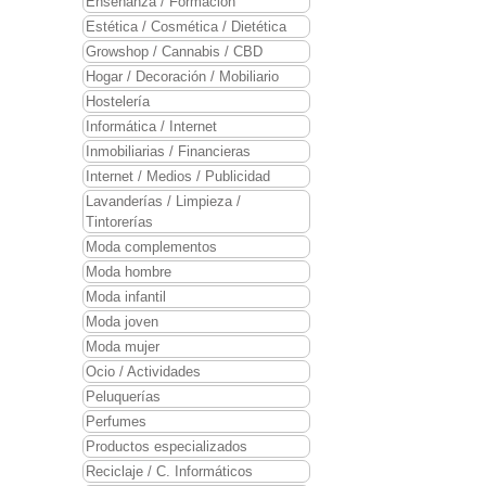
Enseñanza / Formación
Estética / Cosmética / Dietética
Growshop / Cannabis / CBD
Hogar / Decoración / Mobiliario
Hostelería
Informática / Internet
Inmobiliarias / Financieras
Internet / Medios / Publicidad
Lavanderías / Limpieza /
Tintorerías
Moda complementos
Moda hombre
Moda infantil
Moda joven
Moda mujer
Ocio / Actividades
Peluquerías
Perfumes
Productos especializados
Reciclaje / C. Informáticos