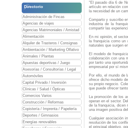
"El pasado día 6 de N
Directorio
artículo en relación c
la necesidad de un cam
Administración de Fincas
Comparto y suscribo en 
Agencias de viajes
industria de la franqu
compartir las experien
Agencias Matrimoniales / Amistad
Alimentación
En mi opinión, el secto
la franquicia como un 
Alquiler de Trasteros / Consignas
naturales que surgen en 
Ambientación / Marketing Olfativo
El modelo de franquici
Animales / Plantas
colaboración con una m
por tanto una oportunid
Apuestas deportivas / Juego
empresarial por sí mis
Asesorías / Consultorías / Legal
Por ello, el mundo de 
Automóviles
ofrece dicho modelo de
Capital Privado / Inversión
su propio negocio. Cole
que puede ofrecer tant
Clínicas / Salud / Ópticas
Comercios Varios
La promoción de los as
operan en el sector. D
Construcción / Reformas
de la franquicia, dicen
Copistería / Imprenta / Papelería
una imagen positiva del
Deportes / Gimnasios
Cualquier asociación im
Energías renovables
resolución de los confl
el principal objetivo, 