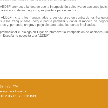
EDEF promueva la idea de que la interposición colectiva de acciones judicial
paralización de los negocios, es positiva para el sector.
AEDEF incite a los franquiciados a posicionarse en contra de los franquic
dos a los franquiciados, porque podría paralizar y dañar el modelo de negoc
tes y, por ende, un grave perjuicio para todas las partes implicadas.
romocionar el diálogo en lugar de promover la interposición de acciones jud
a en España no necesita a la AEDEF"
67 - 75, 4ºF
aragoza - España
02 012 050 / 976 228 839