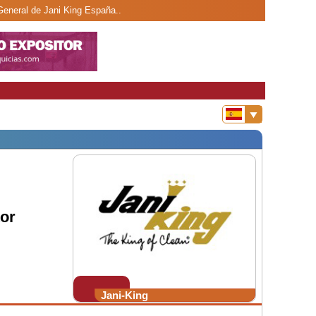
 General de Jani King España..
tor
Jani-King