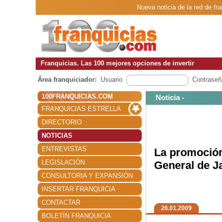
Nueva noticia de la red de fr
Franquicias. Las 100 mejores opciones de invertir
Área franquiciador:
Usuario
Contraseñ
100FRANQUICIAS.COM
Noticia -
FRANQUICIAS ESTRELLA
DIRECTORIO
NOTICIAS
ENTREVISTAS
La promoción
LEGISLACIÓN
General de J
CONSULTORIA Y EXPANSIÓN
INSERTAR FRANQUICIA
CONTACTAR
26.01.2009
BOLETÍN FRANQUICIA