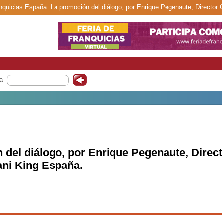
anquicias España. La promoción del diálogo, por Enrique Pegenaute, Director
a
 del diálogo, por Enrique Pegenaute, Direc
ani King España.