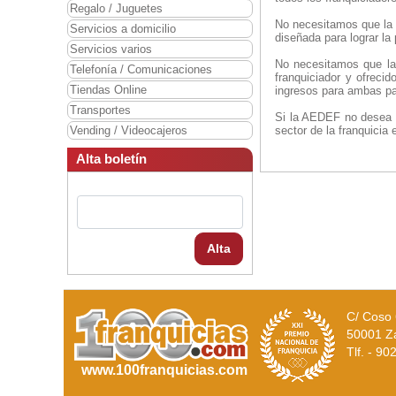
Regalo / Juguetes
No necesitamos que la A
Servicios a domicilio
diseñada para lograr la 
Servicios varios
No necesitamos que la 
Telefonía / Comunicaciones
franquiciador y ofreci
Tiendas Online
ingresos para ambas par
Transportes
Si la AEDEF no desea p
Vending / Videocajeros
sector de la franquici
Alta boletín
Alta
C/ Coso 
50001 Z
Tlf. - 9
www.100franquicias.com