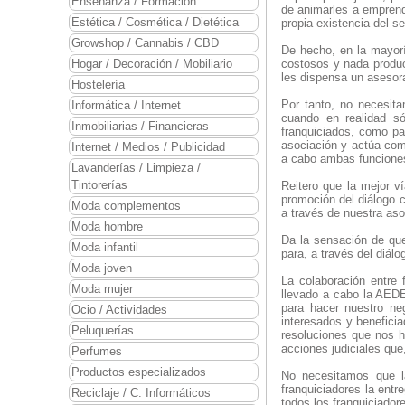
Enseñanza / Formación
de animarles a emprende
Estética / Cosmética / Dietética
propia existencia del se
Growshop / Cannabis / CBD
De hecho, en la mayorí
Hogar / Decoración / Mobiliario
costosos y nada product
les dispensa un asesora
Hostelería
Por tanto, no necesita
Informática / Internet
cuando en realidad só
Inmobiliarias / Financieras
franquiciados, como pa
asociación y actúa com
Internet / Medios / Publicidad
a cabo ambas funcione
Lavanderías / Limpieza /
Tintorerías
Reitero que la mejor ví
promoción del diálogo c
Moda complementos
a través de nuestra aso
Moda hombre
Da la sensación de que 
Moda infantil
para, a través del diálo
Moda joven
La colaboración entre 
Moda mujer
llevado a cabo la AEDE
para hacer nuestro neg
Ocio / Actividades
interesados y benefici
Peluquerías
resoluciones que nos h
acciones judiciales que
Perfumes
Productos especializados
No necesitamos que l
franquiciadores la entr
Reciclaje / C. Informáticos
todos los franquiciador