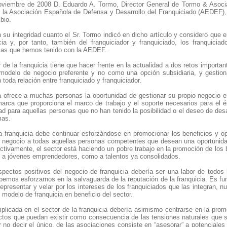
oviembre de 2008 D. Eduardo A. Tormo, Director General de Tormo & Asoci
on la Asociación Española de Defensa y Desarrollo del Franquiciado (AEDEF)
bio.
su integridad cuanto el Sr. Tormo indicó en dicho artículo y considero que e
icia y, por tanto, también del franquiciador y franquiciado, los franquicia
cias que hemos tenido con la AEDEF.
r de la franquicia tiene que hacer frente en la actualidad a dos retos importa
modelo de negocio preferente y no como una opción subsidiaria, y gestion
toda relación entre franquiciado y franquiciador.
a ofrece a muchas personas la oportunidad de gestionar su propio negocio 
arca que proporciona el marco de trabajo y el soporte necesarios para el é
ad para aquellas personas que no han tenido la posibilidad o el deseo de desar
mas.
la franquicia debe continuar esforzándose en promocionar los beneficios y o
 negocio a todas aquellas personas competentes que desean una oportunida
ctivamente, el sector está haciendo un pobre trabajo en la promoción de los 
o a jóvenes emprendedores, como a talentos ya consolidados.
pectos positivos del negocio de franquicia debería ser una labor de todos l
ebemos esforzarnos en la salvaguarda de la reputación de la franquicia. Es 
 representar y velar por los intereses de los franquiciados que las integran
 modelo de franquicia en beneficio del sector.
plicada en el sector de la franquicia debería asimismo centrarse en la prom
ictos que puedan existir como consecuencia de las tensiones naturales que su
por no decir el único, de las asociaciones consiste en “asesorar” a potenciales