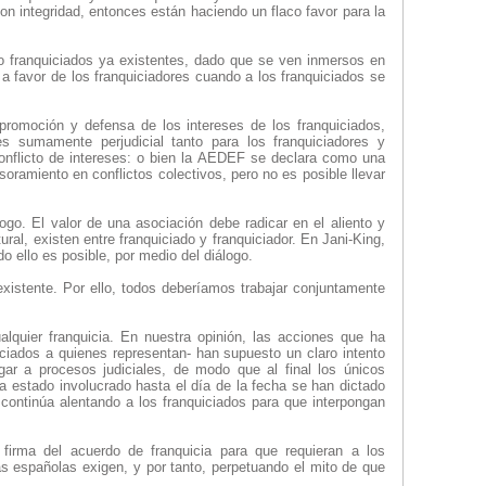
n integridad, entonces están haciendo un flaco favor para la
/o franquiciados ya existentes, dado que se ven inmersos en
 a favor de los franquiciadores cuando a los franquiciados se
promoción y defensa de los intereses de los franquiciados,
es sumamente perjudicial tanto para los franquiciadores y
 conflicto de intereses: o bien la AEDEF se declara como una
amiento en conflictos colectivos, pero no es posible llevar
logo. El valor de una asociación debe radicar en el aliento y
al, existen entre franquiciado y franquiciador. En Jani-King,
o ello es posible, por medio del diálogo.
existente. Por ello, todos deberíamos trabajar conjuntamente
alquier franquicia. En nuestra opinión, las acciones que ha
ciados a quienes representan- han supuesto un claro intento
gar a procesos judiciales, de modo que al final los únicos
a estado involucrado hasta el día de la fecha se han dictado
continúa alentando a los franquiciados para que interpongan
irma del acuerdo de franquicia para que requieran a los
as españolas exigen, y por tanto, perpetuando el mito de que