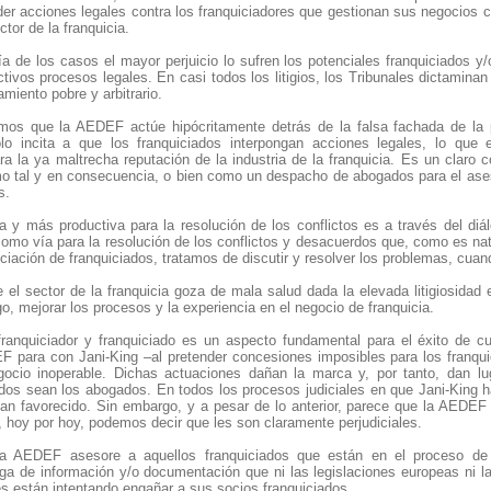
r acciones legales contra los franquiciadores que gestionan sus negocios co
ctor de la franquicia.
a de los casos el mayor perjuicio lo sufren los potenciales franquiciados y
ivos procesos legales. En casi todos los litigios, los Tribunales dictaminan
miento pobre y arbitrario.
mos que la AEDEF actúe hipócritamente detrás de la falsa fachada de la 
lo incita a que los franquiciados interpongan acciones legales, lo que 
ra la ya maltrecha reputación de la industria de la franquicia. Es un claro
o tal y en consecuencia, o bien como un despacho de abogados para el asesor
s.
a y más productiva para la resolución de los conflictos es a través del diá
omo vía para la resolución de los conflictos y desacuerdos que, como es natur
ciación de franquiciados, tratamos de discutir y resolver los problemas, cuand
el sector de la franquicia goza de mala salud dada la elevada litigiosidad 
go, mejorar los procesos y la experiencia en el negocio de franquicia.
franquiciador y franquiciado es un aspecto fundamental para el éxito de cu
F para con Jani-King –al pretender concesiones imposibles para los franqui
ocio inoperable. Dichas actuaciones dañan la marca y, por tanto, dan lu
ados sean los abogados. En todos los procesos judiciales en que Jani-King h
an favorecido. Sin embargo, y a pesar de lo anterior, parece que la AEDEF 
, hoy por hoy, podemos decir que les son claramente perjudiciales.
a AEDEF asesore a aquellos franquiciados que están en el proceso de f
ega de información y/o documentación que ni las legislaciones europeas ni l
es están intentando engañar a sus socios franquiciados.