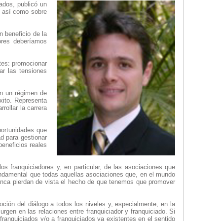
ados, publicó un
, así como sobre
n beneficio de la
dores deberíamos
ntes: promocionar
ar las tensiones
en un régimen de
xito. Representa
rollar la carrera
portunidades que
d para gestionar
beneficios reales
os franquiciadores y, en particular, de las asociaciones que
fundamental que todas aquellas asociaciones que, en el mundo
, nunca pierdan de vista el hecho de que tenemos que promover
oción del diálogo a todos los niveles y, especialmente, en la
rgen en las relaciones entre franquiciador y franquiciado. Si
 franquiciados y/o a franquiciados ya existentes en el sentido