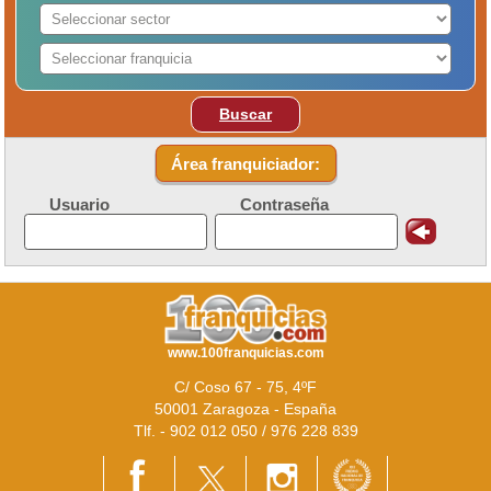
Buscar
Área franquiciador:
Usuario
Contraseña
www.100franquicias.com
C/ Coso 67 - 75, 4ºF
50001 Zaragoza - España
Tlf. - 902 012 050 / 976 228 839