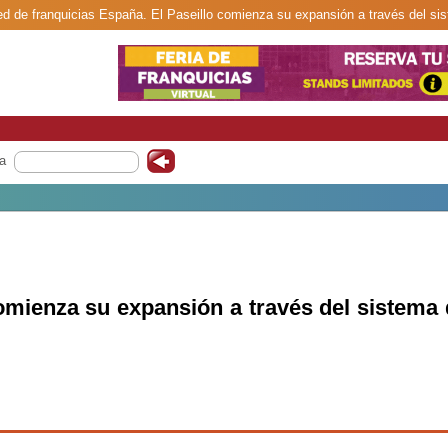
ed de franquicias España. El Paseillo comienza su expansión a través del sis
a
comienza su expansión a través del sistema