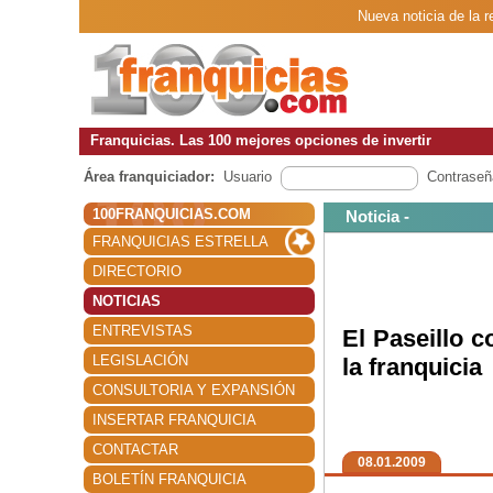
Nueva noticia de la r
Franquicias. Las 100 mejores opciones de invertir
Área franquiciador:
Usuario
Contraseñ
100FRANQUICIAS.COM
Noticia -
FRANQUICIAS ESTRELLA
DIRECTORIO
NOTICIAS
ENTREVISTAS
El Paseillo 
LEGISLACIÓN
la franquicia
CONSULTORIA Y EXPANSIÓN
INSERTAR FRANQUICIA
CONTACTAR
08.01.2009
BOLETÍN FRANQUICIA