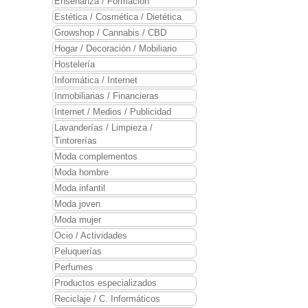
Enseñanza / Formación
Estética / Cosmética / Dietética
Growshop / Cannabis / CBD
Hogar / Decoración / Mobiliario
Hostelería
Informática / Internet
Inmobiliarias / Financieras
Internet / Medios / Publicidad
Lavanderías / Limpieza /
Tintorerías
Moda complementos
Moda hombre
Moda infantil
Moda joven
Moda mujer
Ocio / Actividades
Peluquerías
Perfumes
Productos especializados
Reciclaje / C. Informáticos