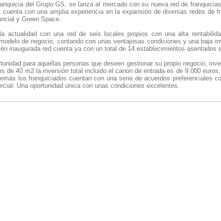
ranquicia del Grupo GS, se lanza al mercado con su nueva red de franquicias
 cuenta con una amplia experiencia en la expansión de diversas redes de f
ancial y Green Space.
la actualidad con una red de seis locales propios con una alta rentabilid
u modelo de negocio, contando con unas ventajosas condiciones y una baja inv
cién inaugurada red cuenta ya con un total de 14 establecimientos asentados 
tunidad para aquellas personas que deseen gestionar su propio negocio, invert
s de 40 m2 la inversión total incluido el canon de entrada es de 9.000 euros
demás los franquiciados cuentan con una serie de acuerdos preferenciales c
cial. Una oportunidad única con unas condiciones excelentes.