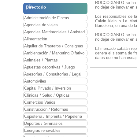
ROCCODIABLO se ha con
Directorio
no dejar de innovar en 
Los responsables de la
Administración de Fincas
Calvin klein o La Mar
Agencias de viajes
Barcelona, en una de l
Agencias Matrimoniales / Amistad
ROCCODIABLO se ha con
Alimentación
no dejar de innovar en 
Alquiler de Trasteros / Consignas
El mercado catalán rep
Ambientación / Marketing Olfativo
genera el sistema de fr
datos que no han escap
Animales / Plantas
Apuestas deportivas / Juego
Asesorías / Consultorías / Legal
Automóviles
Capital Privado / Inversión
Clínicas / Salud / Ópticas
Comercios Varios
Construcción / Reformas
Copistería / Imprenta / Papelería
Deportes / Gimnasios
Energías renovables