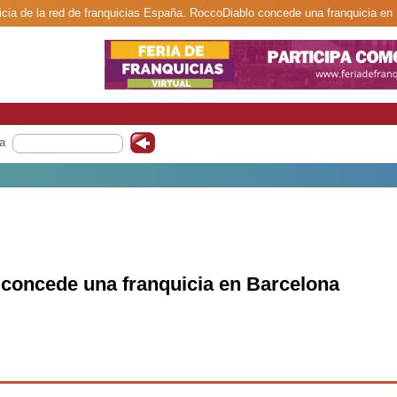
cia de la red de franquicias España. RoccoDiablo concede una franquicia en
a
concede una franquicia en Barcelona