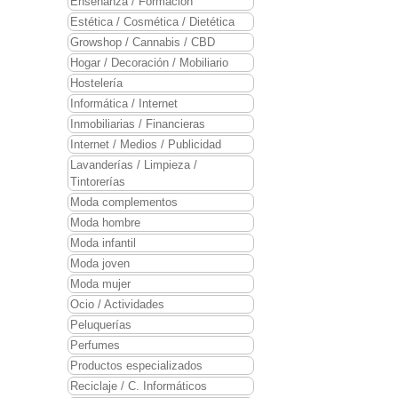
Enseñanza / Formación
Estética / Cosmética / Dietética
Growshop / Cannabis / CBD
Hogar / Decoración / Mobiliario
Hostelería
Informática / Internet
Inmobiliarias / Financieras
Internet / Medios / Publicidad
Lavanderías / Limpieza /
Tintorerías
Moda complementos
Moda hombre
Moda infantil
Moda joven
Moda mujer
Ocio / Actividades
Peluquerías
Perfumes
Productos especializados
Reciclaje / C. Informáticos