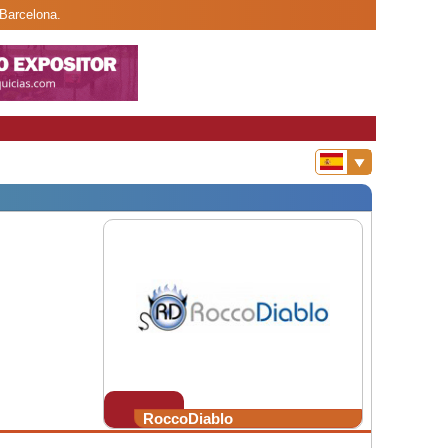
 Barcelona.
RoccoDiablo