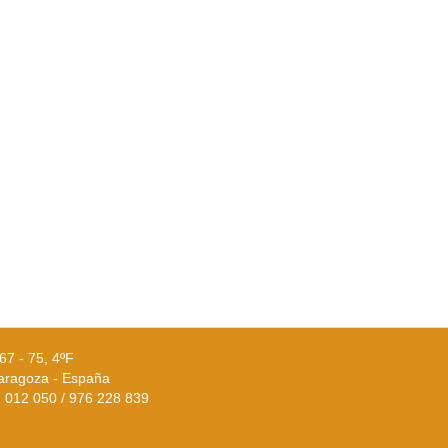
67 - 75, 4ºF
aragoza - España
02 012 050 / 976 228 839