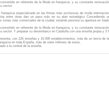
vertido en referente de la Moda en franquicia, y su constante renovación
su sector.
 franquicia especializada en las firmas más exclusivas de moda internacio
tina entre otras dan un paso más en su plan estratégico Concediendo un
as zonas más comerciales de la ciudad, estando prevista su apertura en Sept
vertido en referente de la Moda en franquicia, y su constante renovación
su sector. Y preparar su desembarco en Cataluña con una enseña propia y 3 f
resenta, con 226 enseñas y 15.000 establecimientos, más de un tercio de la
anquicia en toda España, más de siete millones de euros,
ado a la central de la enseña.