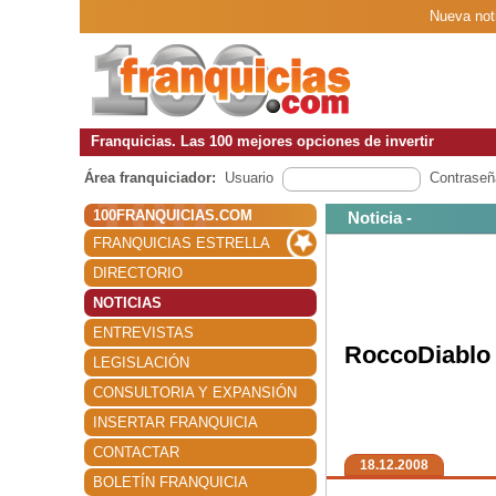
Nueva noti
Franquicias. Las 100 mejores opciones de invertir
Área franquiciador:
Usuario
Contraseñ
100FRANQUICIAS.COM
Noticia -
FRANQUICIAS ESTRELLA
DIRECTORIO
NOTICIAS
ENTREVISTAS
RoccoDiablo 
LEGISLACIÓN
CONSULTORIA Y EXPANSIÓN
INSERTAR FRANQUICIA
CONTACTAR
18.12.2008
BOLETÍN FRANQUICIA