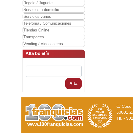
Regalo / Juguetes
Servicios a domicilio
Servicios varios
Telefonía / Comunicaciones
Tiendas Online
Transportes
Vending / Videocajeros
Alta boletín
Alta
C/ Coso 
50001 Z
Tlf. - 9
www.100franquicias.com