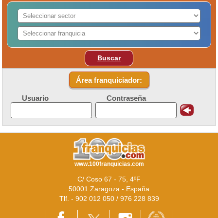
Buscar
Área franquiciador:
Usuario
Contraseña
www.100franquicias.com
C/ Coso 67 - 75, 4ºF
50001 Zaragoza - España
Tlf. - 902 012 050 / 976 228 839