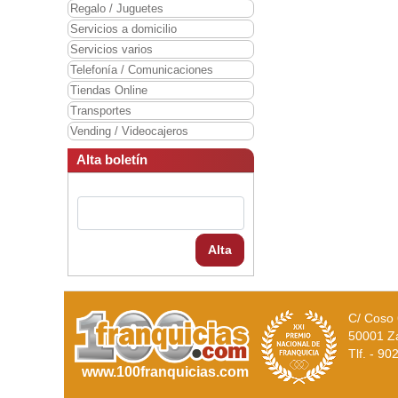
Regalo / Juguetes
Servicios a domicilio
Servicios varios
Telefonía / Comunicaciones
Tiendas Online
Transportes
Vending / Videocajeros
Alta boletín
Alta
C/ Coso 
50001 Z
Tlf. - 9
www.100franquicias.com