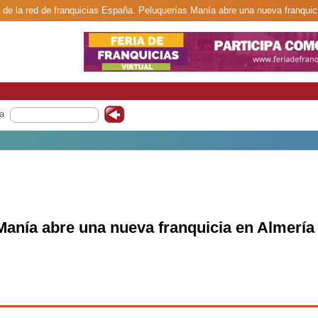
 de la red de franquicias España. Peluquerías Manía abre una nueva franquic
a
Manía abre una nueva franquicia en Almería