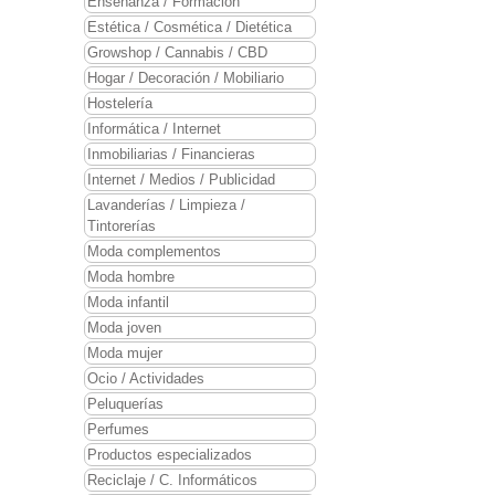
Enseñanza / Formación
Estética / Cosmética / Dietética
Growshop / Cannabis / CBD
Hogar / Decoración / Mobiliario
Hostelería
Informática / Internet
Inmobiliarias / Financieras
Internet / Medios / Publicidad
Lavanderías / Limpieza /
Tintorerías
Moda complementos
Moda hombre
Moda infantil
Moda joven
Moda mujer
Ocio / Actividades
Peluquerías
Perfumes
Productos especializados
Reciclaje / C. Informáticos