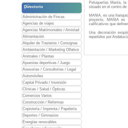
Peluquerías Manía, la 
Directorio
situado en el centro de
MANIA, es una franquic
Administración de Fincas
proyecto, MANIA es u
Agencias de viajes
calificativos que defin
Agencias Matrimoniales / Amistad
Una decoración exqui
Alimentación
repartidos por Andalucí
Alquiler de Trasteros / Consignas
Ambientación / Marketing Olfativo
Animales / Plantas
Apuestas deportivas / Juego
Asesorías / Consultorías / Legal
Automóviles
Capital Privado / Inversión
Clínicas / Salud / Ópticas
Comercios Varios
Construcción / Reformas
Copistería / Imprenta / Papelería
Deportes / Gimnasios
Energías renovables