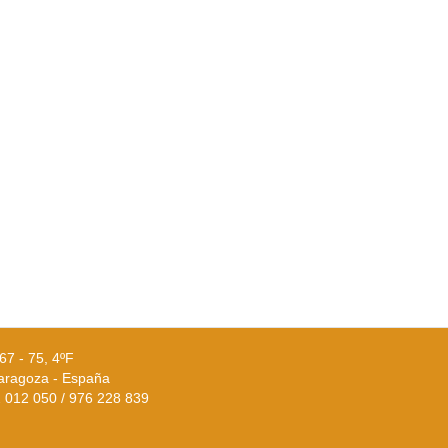
67 - 75, 4ºF
aragoza - España
02 012 050 / 976 228 839