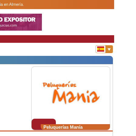
ia en Almería.
Peluquerías Manía