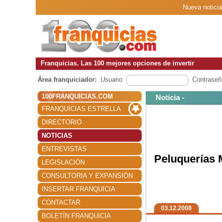
Nueva noticia
Franquicias. Las 100 mejores opciones de invertir
Área franquiciador:
Usuario
Contraseñ
100FRANQUICIAS.COM
Noticia -
FRANQUICIAS ESTRELLA
DIRECTORIO
NOTICIAS
ENTREVISTAS
Peluquerías 
LEGISLACIÓN
CONSULTORIA Y EXPANSIÓN
INSERTAR FRANQUICIA
CONTACTAR
03.12.2008
BOLETÍN FRANQUICIA