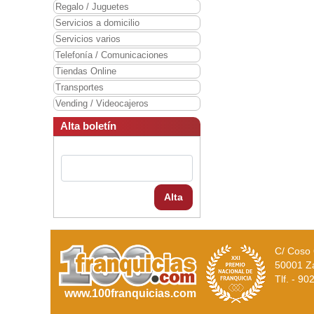
Regalo / Juguetes
Servicios a domicilio
Servicios varios
Telefonía / Comunicaciones
Tiendas Online
Transportes
Vending / Videocajeros
Alta boletín
Alta
C/ Coso 
50001 Z
Tlf. - 9
www.100franquicias.com