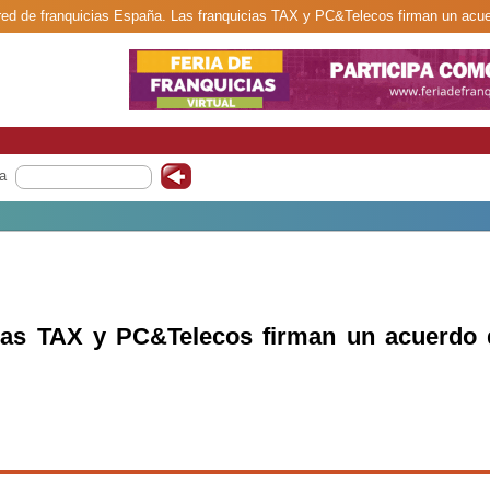
 red de franquicias España. Las franquicias TAX y PC&Telecos firman un acue
a
cias TAX y PC&Telecos firman un acuerdo 