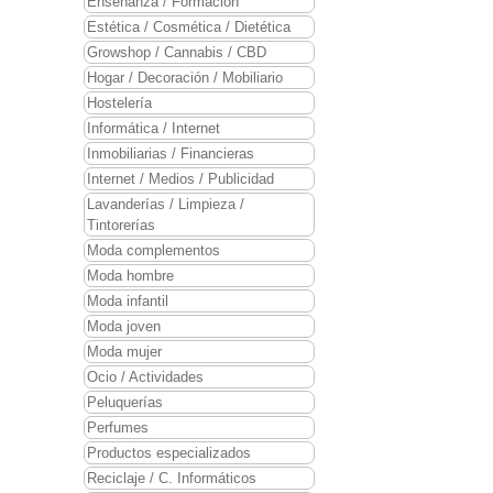
Enseñanza / Formación
Estética / Cosmética / Dietética
Growshop / Cannabis / CBD
Hogar / Decoración / Mobiliario
Hostelería
Informática / Internet
Inmobiliarias / Financieras
Internet / Medios / Publicidad
Lavanderías / Limpieza /
Tintorerías
Moda complementos
Moda hombre
Moda infantil
Moda joven
Moda mujer
Ocio / Actividades
Peluquerías
Perfumes
Productos especializados
Reciclaje / C. Informáticos