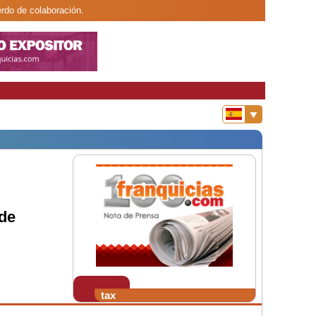
rdo de colaboración.
de
tax