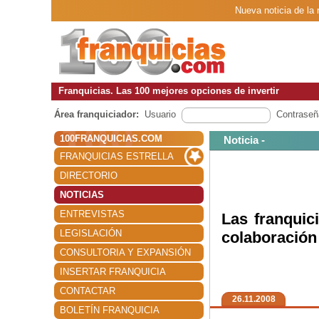
Nueva noticia de la
Franquicias. Las 100 mejores opciones de invertir
Área franquiciador:
Usuario
Contraseñ
100FRANQUICIAS.COM
Noticia -
FRANQUICIAS ESTRELLA
DIRECTORIO
NOTICIAS
ENTREVISTAS
Las franqui
LEGISLACIÓN
colaboración
CONSULTORIA Y EXPANSIÓN
INSERTAR FRANQUICIA
CONTACTAR
26.11.2008
BOLETÍN FRANQUICIA