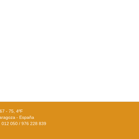
67 - 75, 4ºF
aragoza - España
02 012 050 / 976 228 839