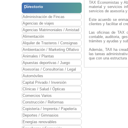
TAX Economistas y Abo
Directorio
material y servicios i
servicios de asesoría y
Administración de Fincas
Este acuerdo se enmarc
Agencias de viajes
clientes y facilitar el
Agencias Matrimoniales / Amistad
Las oficinas de TAX of
Alimentación
contable, auditoria, ge
trámites y ayudas y su
Alquiler de Trasteros / Consignas
Ambientación / Marketing Olfativo
Además, TAX ha creado
las tareas administrativ
Animales / Plantas
que con una estructura
Apuestas deportivas / Juego
Asesorías / Consultorías / Legal
Automóviles
Capital Privado / Inversión
Clínicas / Salud / Ópticas
Comercios Varios
Construcción / Reformas
Copistería / Imprenta / Papelería
Deportes / Gimnasios
Energías renovables