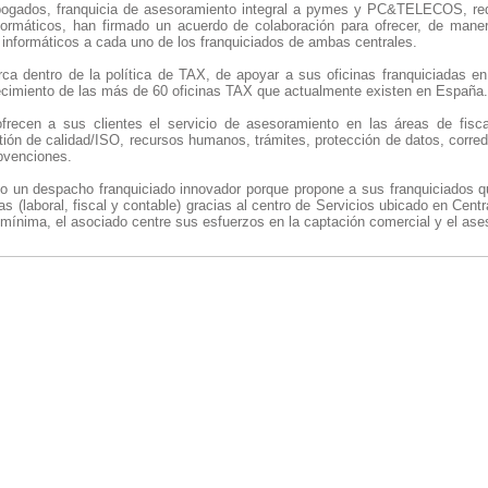
gados, franquicia de asesoramiento integral a pymes y PC&TELECOS, red
nformáticos, han firmado un acuerdo de colaboración para ofrecer, de maner
 informáticos a cada uno de los franquiciados de ambas centrales.
a dentro de la política de TAX, de apoyar a sus oficinas franquiciadas en
 crecimiento de las más de 60 oficinas TAX que actualmente existen en España.
recen a sus clientes el servicio de asesoramiento en las áreas de fiscal,
stión de calidad/ISO, recursos humanos, trámites, protección de datos, corre
bvenciones.
 un despacho franquiciado innovador porque propone a sus franquiciados q
as (laboral, fiscal y contable) gracias al centro de Servicios ubicado en Centr
 mínima, el asociado centre sus esfuerzos en la captación comercial y el ase